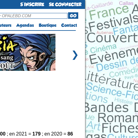
S'INSCRIRE
SE CONNECTER
GO
uteurs
Agendas
Boutique
Contact
❯
00
; en 2021 =
179
; en 2020 =
86