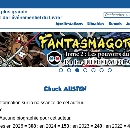
 plus grande
 de l'événementiel du Livre !
Manifestations
Librairies
Stands
A
Chuck AUSTEN
formation sur la naissance de cet auteur.
te
Aucune biographie pour cet auteur.
es en 2026 =
308
; en 2024 =
153
; en 2023 =
240
; en 2022 =
4