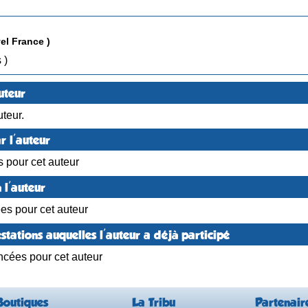
el France )
Textes )
uteur
teur.
r l'auteur
s pour cet auteur
 l'auteur
ées pour cet auteur
stations auquelles l'auteur a déjà participé
ncées pour cet auteur
Boutiques
La Tribu
Partenair