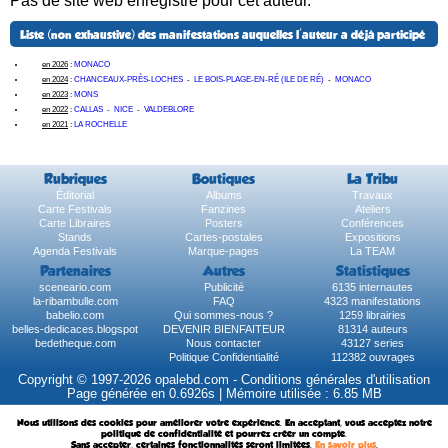
Pas de site web enregistré pour cet auteur.
Liste (non exhaustive) des manifestations auquelles l'auteur a déjà participé
en 2026
:
MONACO
en 2024
:
CHANCEAUX-PRÈS-LOCHES
-
LE BOIS-PLAGE-EN-RÉ (ILE DE RÉ)
-
MONACO
en 2023
:
MONS
en 2022
:
CALLAS
-
NICE
-
VALDEBLORE
en 2021
:
LA ROCHELLE
Rubriques
Boutiques
La Tribu
Éditorial
Albums
Travaux
Carte Festivals
Fanzines
Ateliers
Carte Libraires
Posters
Conférences
Stands
Cartes-postales
Expositions
Agenda Festivals
Marque-pages
La TEAM
Partenaires
Autres
Statistiques
sceneario.com
Publicité
6135 internautes
la-ribambulle.com
FAQ
4323 manifestations
babelio.com
Qui sommes-nous ?
1259 librairies
belles-dedicaces.blogspot
DEVENIR BIENFAITEUR
81314 auteurs
bedetheque.com
Nous contacter
43127 series
Politique Confidentialité
112382 ouvrages
Copyright © 1997-2026 opalebd.com -
Conditions générales d'utilisation
Page générée en 0.6926s | Mémoire utilisée : 6.85 MB
Nous utilisons des cookies pour améliorer votre expérience. En acceptant, vous acceptez notre
politique de confidentialité et pourrez créer un compte.
Sans accepter, certaines fonctionnalités seront limitées.
En savoir plus
.