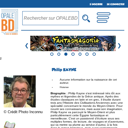
S'INSCRIRE
SE CONNECTER
❮
❯
²
Philip KAYNE
Aucune information sur la naissance de cet
auteur.
Historien
Biographie :
Philip Kayne s’est intéressé très tôt aux
mythes et légendes de la Grèce antique. Après des
études classiques en latin et en grec, il étudie durant
trois ans l’Histoire des Civilisations Anciennes avec une
spécialité concernant le monde du Moyen-Orient. Pour
nourrir ses connaissances, mais aussi son imagination,
© Crédit Photo Inconnu
Philip Kayne va parcourir le Moyen-Orient et plus
particulièrement cette Égypte fantastique et
merveilleuse. C’est un passionné d’écriture sous ses
multiples formes, de lecture, de voyages et d’aventures,
qui va mettre sa plume au service d’autrui, à la fois
dans le roman historique, mais aussi contemporain