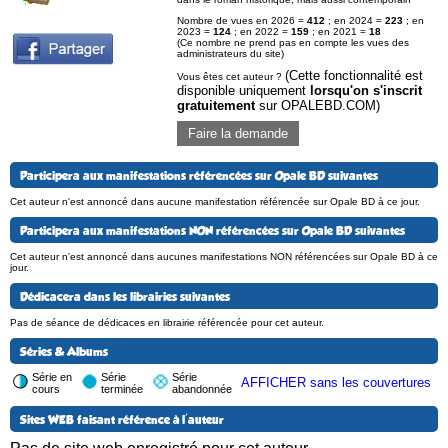
Nombre de vues en 2026 =
412
; en 2024 =
223
; en
2023 =
124
; en 2022 =
159
; en 2021 =
18
(Ce nombre ne prend pas en compte les vues des
administrateurs du site)
(Cette fonctionnalité est
Vous êtes cet auteur ?
disponible uniquement
lorsqu'on s'inscrit
gratuitement
sur OPALEBD.COM)
Faire la demande
Participera aux manifestations référencées sur Opale BD suivantes
Cet auteur n'est annoncé dans aucune manifestation référencée sur Opale BD à ce jour.
Participera aux manifestations NON référencées sur Opale BD suivantes
Cet auteur n'est annoncé dans aucunes manifestations NON référencées sur Opale BD à ce
jour.
Dédicacera dans les librairies suivantes
Pas de séance de dédicaces en librairie référencée pour cet auteur.
Séries & Albums
Série en
Série
Série
AFFICHER sans les couvertures
cours
terminée
abandonnée
Sites WEB faisant référence à l'auteur