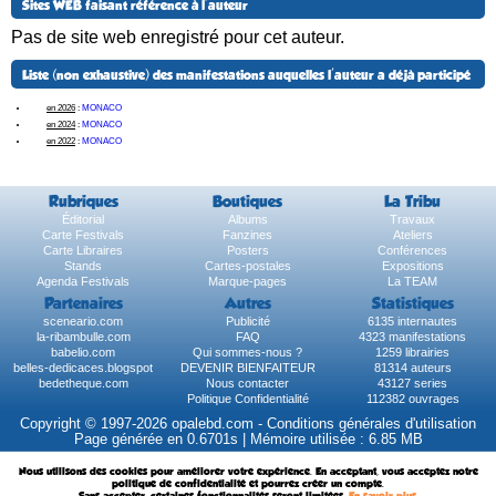
Sites WEB faisant référence à l'auteur
Pas de site web enregistré pour cet auteur.
Liste (non exhaustive) des manifestations auquelles l'auteur a déjà participé
en 2026
:
MONACO
en 2024
:
MONACO
en 2022
:
MONACO
Rubriques
Boutiques
La Tribu
Éditorial
Albums
Travaux
Carte Festivals
Fanzines
Ateliers
Carte Libraires
Posters
Conférences
Stands
Cartes-postales
Expositions
Agenda Festivals
Marque-pages
La TEAM
Partenaires
Autres
Statistiques
sceneario.com
Publicité
6135 internautes
la-ribambulle.com
FAQ
4323 manifestations
babelio.com
Qui sommes-nous ?
1259 librairies
belles-dedicaces.blogspot
DEVENIR BIENFAITEUR
81314 auteurs
bedetheque.com
Nous contacter
43127 series
Politique Confidentialité
112382 ouvrages
Copyright © 1997-2026 opalebd.com -
Conditions générales d'utilisation
Page générée en 0.6701s | Mémoire utilisée : 6.85 MB
Nous utilisons des cookies pour améliorer votre expérience. En acceptant, vous acceptez notre
politique de confidentialité et pourrez créer un compte.
Sans accepter, certaines fonctionnalités seront limitées.
En savoir plus
.