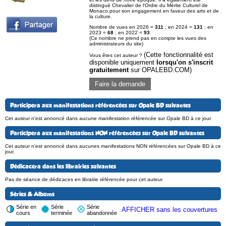
distingué Chevalier de l'Ordre du Mérite Culturel de
Monaco pour son engagement en faveur des arts et de
la culture.
Nombre de vues en 2026 =
311
; en 2024 =
131
; en
2023 =
68
; en 2022 =
93
(Ce nombre ne prend pas en compte les vues des
administrateurs du site)
(Cette fonctionnalité est
Vous êtes cet auteur ?
disponible uniquement
lorsqu'on s'inscrit
gratuitement
sur OPALEBD.COM)
Faire la demande
Participera aux manifestations référencées sur Opale BD suivantes
Cet auteur n'est annoncé dans aucune manifestation référencée sur Opale BD à ce jour.
Participera aux manifestations NON référencées sur Opale BD suivantes
Cet auteur n'est annoncé dans aucunes manifestations NON référencées sur Opale BD à ce
jour.
Dédicacera dans les librairies suivantes
Pas de séance de dédicaces en librairie référencée pour cet auteur.
Séries & Albums
Série en
Série
Série
AFFICHER sans les couvertures
cours
terminée
abandonnée