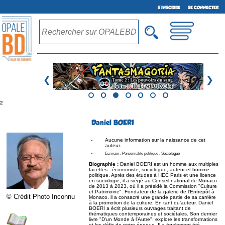
S'INSCRIRE
SE CONNECTER
❮
❯
²
Daniel BOERI
Aucune information sur la naissance de cet
auteur.
Ecrivain , Personnalité politique , Sociologue
Biographie :
Daniel BOERI est un homme aux multiples
facettes : économiste, sociologue, auteur et homme
politique. Après des études à HEC Paris et une licence
en sociologie, il a siégé au Conseil national de Monaco
de 2013 à 2023, où il a présidé la Commission "Culture
et Patrimoine". Fondateur de la galerie de l'Entrepôt à
© Crédit Photo Inconnu
Monaco, il a consacré une grande partie de sa carrière
à la promotion de la culture. En tant qu'auteur, Daniel
BOERI a écrit plusieurs ouvrages traitant de
thématiques contemporaines et sociétales. Son dernier
livre "D'un Monde à l'Autre", explore les transformations
et les défis de notre époque. Il a également été