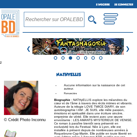
S'INSCRIRE
SE CONNECTER
❮
❯
²
NATHYELLIS
Aucune information sur la naissance de cet
auteur.
Romancière
Biographie :
NATHyELLIS explore les méandres du
cœur et de l'âme à travers des récits intimes et vibrants.
Auteure de la trilogie LOVE TWICE DIARY, de son
autobiographie I AM : JE SUIS, elle mêle passion,
émotions et spiritualité dans une écriture sincère,
empreinte de vérité. Elle revient avec une œuvre
© Crédit Photo Inconnu
envoûtante : LES AMANTS MYSTERIEUX DE VENISE.
Ce roman à paraître bientôt sera présenté en
exclusivité lors du Festival. Née à Lyon, elle est
installée à présent depuis de nombreuses années à
Roquebrune-Cap-Martin. Elle publie en toute liberté en
auto-édition grâce à Amazon KDP, guidée par une