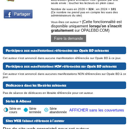
seule envie : toucher les lecteurs en plein cœur.
Nombre de vues en 2026 =
324
; en 2024 =
101
(Ce nombre ne prend pas en compte les vues des
administrateurs du site)
(Cette fonctionnalité est
Vous êtes cet auteur ?
disponible uniquement
lorsqu'on s'inscrit
gratuitement
sur OPALEBD.COM)
Faire la demande
Participera aux manifestations référencées sur Opale BD suivantes
Cet auteur n'est annoncé dans aucune manifestation référencée sur Opale BD à ce jour.
Participera aux manifestations NON référencées sur Opale BD suivantes
Cet auteur n'est annoncé dans aucunes manifestations NON référencées sur Opale BD à ce
jour.
Dédicacera dans les librairies suivantes
Pas de séance de dédicaces en librairie référencée pour cet auteur.
Séries & Albums
Série en
Série
Série
AFFICHER sans les couvertures
cours
terminée
abandonnée
Sites WEB faisant référence à l'auteur