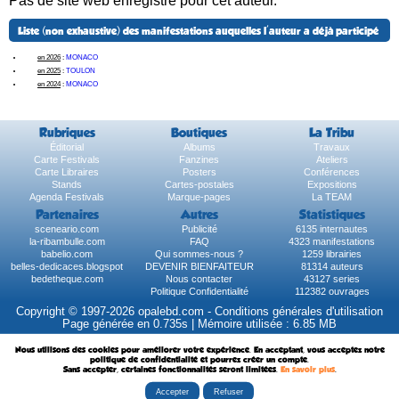
Pas de site web enregistré pour cet auteur.
Liste (non exhaustive) des manifestations auquelles l'auteur a déjà participé
en 2026
:
MONACO
en 2025
:
TOULON
en 2024
:
MONACO
Rubriques
Boutiques
La Tribu
Éditorial
Albums
Travaux
Carte Festivals
Fanzines
Ateliers
Carte Libraires
Posters
Conférences
Stands
Cartes-postales
Expositions
Agenda Festivals
Marque-pages
La TEAM
Partenaires
Autres
Statistiques
sceneario.com
Publicité
6135 internautes
la-ribambulle.com
FAQ
4323 manifestations
babelio.com
Qui sommes-nous ?
1259 librairies
belles-dedicaces.blogspot
DEVENIR BIENFAITEUR
81314 auteurs
bedetheque.com
Nous contacter
43127 series
Politique Confidentialité
112382 ouvrages
Copyright © 1997-2026 opalebd.com -
Conditions générales d'utilisation
Page générée en 0.735s | Mémoire utilisée : 6.85 MB
Nous utilisons des cookies pour améliorer votre expérience. En acceptant, vous acceptez notre
politique de confidentialité et pourrez créer un compte.
Sans accepter, certaines fonctionnalités seront limitées.
En savoir plus
.
Accepter
Refuser