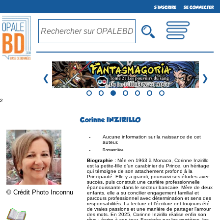
S'INSCRIRE
SE CONNECTER
❮
❯
²
Corinne INZIRILLO
Aucune information sur la naissance de cet
auteur.
Romancière
Biographie :
Née en 1963 à Monaco, Corinne Inzirillo
est la petite-fille d’un carabinier du Prince, un héritage
qui témoigne de son attachement profond à la
Principauté. Elle y a grandi, poursuivi ses études avec
succès, puis construit une carrière professionnelle
épanouissante dans le secteur bancaire. Mère de deux
© Crédit Photo Inconnu
enfants, elle a su concilier engagement familial et
parcours professionnel avec détermination et sens des
responsabilités. La lecture et l’écriture ont toujours été
de vraies passions et une manière de partager l’amour
des mots. En 2025, Corinne Inzirillo réalise enfin son
rêve : écrire à son tour. Fascinée par les mystères, les