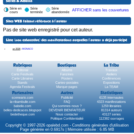
Séries & Albums
Série en
Série
Série
AFFICHER sans les couvertures
cours
terminée
abandonnée
Sites WEB faisant référence à l'auteur
Pas de site web enregistré pour cet auteur.
Liste (non exhaustive) des manifestations auquelles l'auteur a déjà participé
en 2026
:
MONACO
Rubriques
Boutiques
La Tribu
Éditorial
Albums
Travaux
Carte Festivals
Fanzines
Ateliers
Carte Libraires
Posters
Conférences
Stands
Cartes-postales
Expositions
Agenda Festivals
Marque-pages
La TEAM
Partenaires
Autres
Statistiques
sceneario.com
Publicité
6135 internautes
la-ribambulle.com
FAQ
4323 manifestations
babelio.com
Qui sommes-nous ?
1259 librairies
belles-dedicaces.blogspot
DEVENIR BIENFAITEUR
81314 auteurs
bedetheque.com
Nous contacter
43127 series
Politique Confidentialité
112382 ouvrages
Copyright © 1997-2026 opalebd.com -
Conditions générales d'utilisation
Page générée en 0.6917s | Mémoire utilisée : 6.85 MB