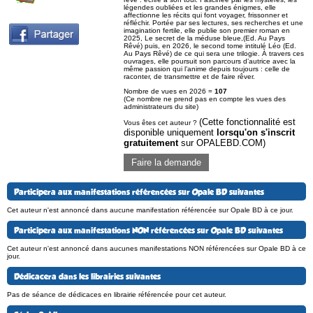
légendes oubliées et les grandes énigmes, elle
affectionne les récits qui font voyager, frissonner et
réfléchir. Portée par ses lectures, ses recherches et une
imagination fertile, elle publie son premier roman en
2025, Le secret de la méduse bleue,(Ed. Au Pays
Rêvé) puis, en 2026, le second tome intitulé Léo (Ed.
Au Pays Rêvé) de ce qui sera une trilogie. À travers ces
ouvrages, elle poursuit son parcours d’autrice avec la
même passion qui l’anime depuis toujours : celle de
raconter, de transmettre et de faire rêver.
Nombre de vues en 2026 =
107
(Ce nombre ne prend pas en compte les vues des
administrateurs du site)
(Cette fonctionnalité est
Vous êtes cet auteur ?
disponible uniquement
lorsqu'on s'inscrit
gratuitement
sur OPALEBD.COM)
Faire la demande
Participera aux manifestations référencées sur Opale BD suivantes
Cet auteur n'est annoncé dans aucune manifestation référencée sur Opale BD à ce jour.
Participera aux manifestations NON référencées sur Opale BD suivantes
Cet auteur n'est annoncé dans aucunes manifestations NON référencées sur Opale BD à ce
jour.
Dédicacera dans les librairies suivantes
Pas de séance de dédicaces en librairie référencée pour cet auteur.