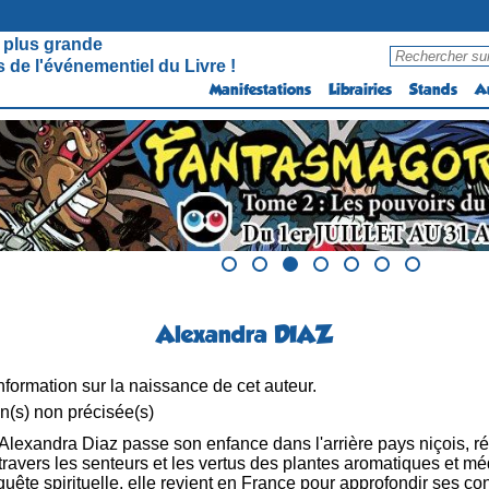
 plus grande
 de l'événementiel du Livre !
Manifestations
Librairies
Stands
A
Alexandra DIAZ
formation sur la naissance de cet auteur.
n(s) non précisée(s)
Alexandra Diaz passe son enfance dans l'arrière pays niçois, ré
ravers les senteurs et les vertus des plantes aromatiques et mé
uête spirituelle, elle revient en France pour approfondir ses c