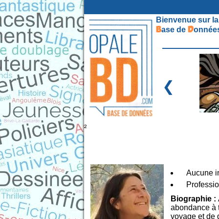
Bienvenue sur la
B
D
ase de
onnées
❮
²
Aucune in
Professio
Biographie :
abondance à t
voyage et de q