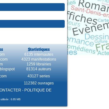
es
Statistiques
com
6135 internautes
e.com
4323 manifestations
om
1259 librairies
.blogspot
81314 auteurs
.com
43127 series
112382 ouvrages
CONTACTER
-
POLITIQUE DE
tilisée : 6.85 MB