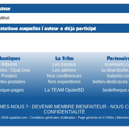
uteur
teur.
stations auquelles l'auteur a déjà participé
Boutiques
La Tribu
Partenair
Albums
Les travaux
sceneario.
nes : Opal'zine
Les ateliers
la-ribambull
Posters
Nos conférences
babelio.c
tes-postales
Nos expositions
belles-dedicaces
rque-pages
La TEAM OpaleBD
bedetheque
MES-NOUS ?
-
DEVENIR MEMBRE BIENFAITEUR
-
NOUS 
CONFIDENTIALITÉ
7-2026 opalebd.com -
Conditions générales d'utilisation
- Page générée en 0.7666s | Mémoire u