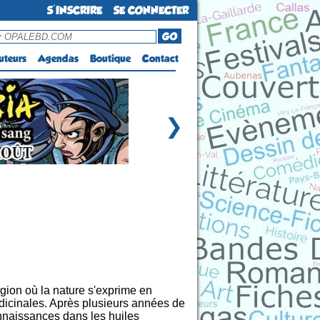
S'INSCRIRE
SE CONNECTER
GO
uteurs
Agendas
Boutique
Contact
❯
gion où la nature s'exprime en
dicinales. Après plusieurs années de
onnaissances dans les huiles