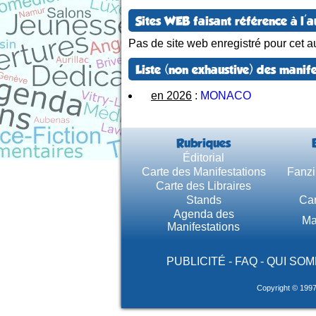
Sites WEB faisant référence à l'a
Pas de site web enregistré pour cet au
Liste (non exhaustive) des manife
en 2026
:
MONACO
Rubriques
Éditorial
Carte des Manifestations
Fanzi
Carte des Libraires
Stands
Car
Agenda des
Ma
Manifestations
PUBLICITÉ
-
FAQ
-
QUI SOM
Copyright © 199