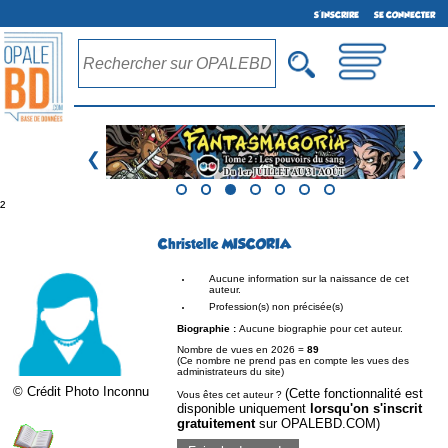
S'INSCRIRE
SE CONNECTER
❮
❯
²
Christelle MISCORIA
Aucune information sur la naissance de cet
auteur.
Profession(s) non précisée(s)
Biographie :
Aucune biographie pour cet auteur.
Nombre de vues en 2026 =
89
(Ce nombre ne prend pas en compte les vues des
administrateurs du site)
© Crédit Photo Inconnu
(Cette fonctionnalité est
Vous êtes cet auteur ?
disponible uniquement
lorsqu'on s'inscrit
gratuitement
sur OPALEBD.COM)