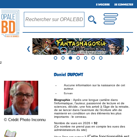
S'INSCRIRE
SE CONNECTER
❮
❯
²
Daniel DUPONT
Aucune information sur la naissance de cet
auteur.
Ecrivain
Biographie :
Après une longue carrière dans
l'informatique, l'auteur, passionné de lecture et de
sciences, décide, une fois arrivé à l'âge de la retraite,
de se lancer dans l'aventure de l'écriture afin de
maintenir en condition un des éléments les plus
importants : le cerveau.
© Crédit Photo Inconnu
Nombre de vues en 2026 =
92
(Ce nombre ne prend pas en compte les vues des
administrateurs du site)
(Cette fonctionnalité est
Vous êtes cet auteur ?