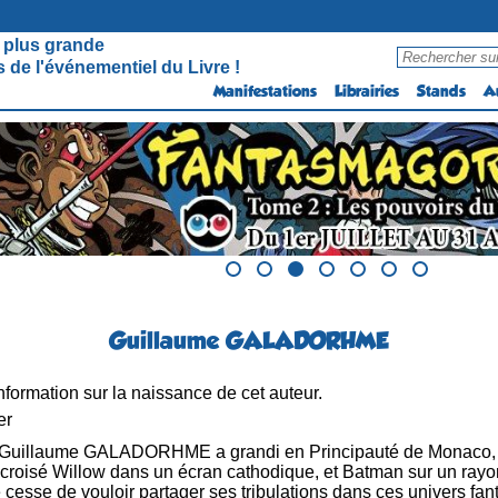
 plus grande
 de l'événementiel du Livre !
Manifestations
Librairies
Stands
A
Guillaume GALADORHME
formation sur la naissance de cet auteur.
er
Guillaume GALADORHME a grandi en Principauté de Monaco, o
 croisé Willow dans un écran cathodique, et Batman sur un rayon
 cesse de vouloir partager ses tribulations dans ces univers fan