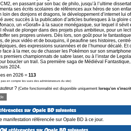
 CM2, en passant par son bac de philo, jusqu’à l’ultime disserta
émenta ses écrits scolaires de références aux héros de son enf
en loin des donjons et dragons, le développement d’internet lui offr
 avec succès à la publication d’articles burlesques à la gloire 
onaco, un «Gorafi» à la sauce monégasque, sur lequel il sévit e
, il rêvait de plonger dans des projets plus ambitieux, pour un lect
étoffer ses propres univers. Dès lors, son goût pour le fantastiq
s, de jeux vidéo et de bouquins, il peaufine ses histoires, cent
épiques, des expressions surannées et de l’humour décalé. Et qua
se face à la mer, ou de chasser les Pokémon sur son smartphone,
es premiers championnats de sabre laser, ou à l’instar de Legol
ur boucler un trail. Sa première saga de Médiéval Fantastique
puis 2024.
es en 2026 =
113
pas en compte les vues des administrateurs du site)
 auteur ?
(Cette fonctionnalité est disponible uniquement
lorsqu'on s'inscri
de
éférencées sur Opale BD suivantes
 manifestation référencée sur Opale BD à ce jour.
NON référencées sur Opale BD suivantes