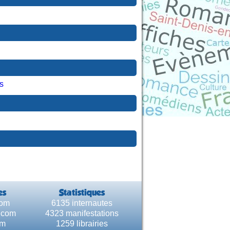
s
es
Statistiques
com
6135 internautes
e.com
4323 manifestations
om
1259 librairies