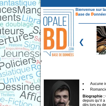
Bienvenue sur la
B
D
ase de
onnées
❮
²
Aucune in
Romanci
Biographie :
depuis qu’il a
dès lors eu de