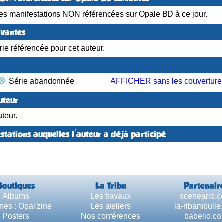
es manifestations NON référencées sur Opale BD à ce jour.
ivantes
ie référencée pour cet auteur.
Série abandonnée
AFFICHER sans les couverture
uteur
teur.
stations auquelles l'auteur a déjà participé
Boutiques
La Tribu
Partenair
Albums
Les travaux
sceneario.
nes : Opal'zine
Les ateliers
la-ribambull
Posters
Nos conférences
babelio.c