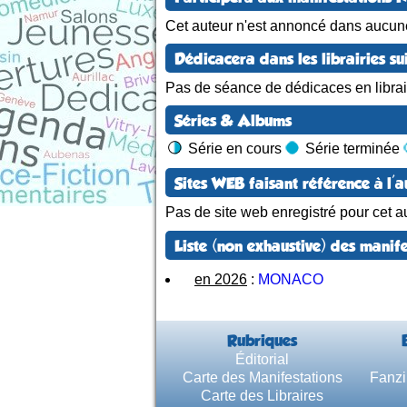
Cet auteur n'est annoncé dans aucun
Dédicacera dans les librairies su
Pas de séance de dédicaces en librair
Séries & Albums
Série en cours
Série terminée
Sites WEB faisant référence à l'a
Pas de site web enregistré pour cet au
Liste (non exhaustive) des manife
en 2026
:
MONACO
Rubriques
Éditorial
Carte des Manifestations
Fanzi
Carte des Libraires