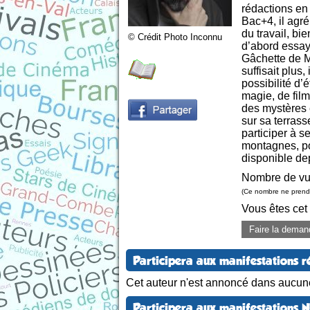
rédactions en
Bac+4, il agr
du travail, bi
© Crédit Photo Inconnu
d’abord essayé
Gâchette de M
suffisait plus
possibilité d’
magie, de film
des mystères 
sur sa terras
participer à s
montagnes, po
disponible de
Nombre de vu
(Ce nombre ne prend 
Vous êtes cet
Faire la deman
Participera aux manifestations r
Cet auteur n'est annoncé dans aucune
Participera aux manifestations 