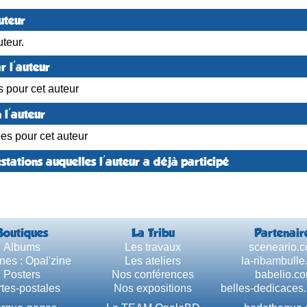
uteur
teur.
r l'auteur
s pour cet auteur
 l'auteur
ées pour cet auteur
stations auquelles l'auteur a déjà participé
Boutiques
La Tribu
Partenair
Albums
Les travaux
sceneario.
nes : Opal'zine
Les ateliers
la-ribambull
Posters
Nos conférences
babelio.c
tes-postales
Nos expositions
belles-dedicaces