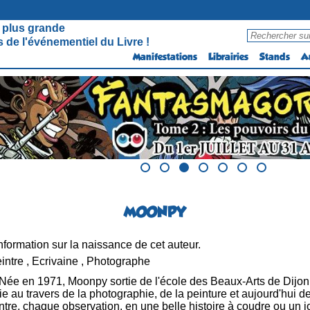
 plus grande
 de l'événementiel du Livre !
Manifestations
Librairies
Stands
A
MOONPY
formation sur la naissance de cet auteur.
eintre , Ecrivaine , Photographe
Née en 1971, Moonpy sortie de l'école des Beaux-Arts de Dijon,
ie au travers de la photographie, de la peinture et aujourd'hui d
tre, chaque observation, en une belle histoire à coudre ou un jo