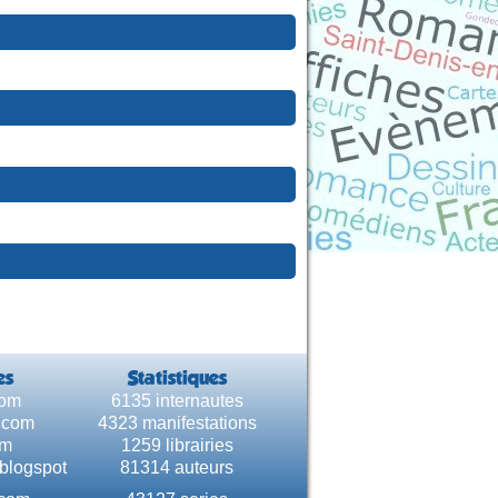
es
Statistiques
com
6135 internautes
e.com
4323 manifestations
om
1259 librairies
.blogspot
81314 auteurs