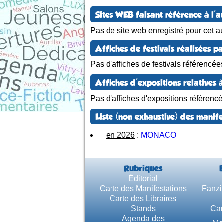
Sites WEB faisant référence à l'a
Pas de site web enregistré pour cet au
Affiches de festivals réalisées pa
Pas d'affiches de festivals référencée
Affiches d'expositions relatives à
Pas d'affiches d'expositions référenc
Liste (non exhaustive) des manife
en 2026
:
MONACO
Rubriques
Éditorial
Carte des Manifestations
Fanzi
Carte des Libraires
Stands
Car
Agenda des