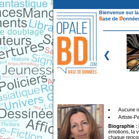
Bienvenue sur la
B
D
ase de
onnées
❮
²
Aucune in
Artiste-P
Biographie :
émotions, la v
chaque rencon