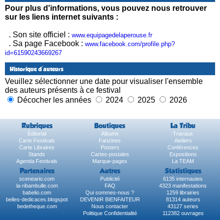
Pour plus d'informations, vous pouvez nous retrouver
sur les liens internet suivants :
. Son site officiel :
www.equipagedelaperouse.fr
. Sa page Facebook :
www.facebook.com/profile.php?
id=61590243669267
Historique d'auteurs
Veuillez sélectionner une date pour visualiser l'ensemble
des auteurs présents à ce festival
Décocher les années
2024
2025
2026
Rubriques
Boutiques
La Tribu
Éditorial
Albums
Travaux
Carte Festivals
Fanzines
Ateliers
Carte Libraires
Posters
Conférences
Stands
Cartes-postales
Expositions
Agenda Festivals
Marque-pages
La TEAM
Partenaires
Autres
Statistiques
sceneario.com
Publicité
6135 internautes
la-ribambulle.com
FAQ
4323 manifestations
babelio.com
Qui sommes-nous ?
1259 librairies
belles-dedicaces.blogspot
DEVENIR BIENFAITEUR
81314 auteurs
bedetheque.com
Nous contacter
43127 series
Politique Confidentialité
112382 ouvrages