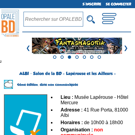
S'INSCRIRE
SE CONNECTER
❮
❯
²
ALBI - Salon de la BD « Lapérouse et les Ailleurs »
4ème édition,
date non communiquée
Lieu :
Musée Lapérouse - Hôtel
Mercure
Adresse :
41 Rue Porta, 81000
Albi
Horaires :
de 10h00 à 18h00
Organisation :
non