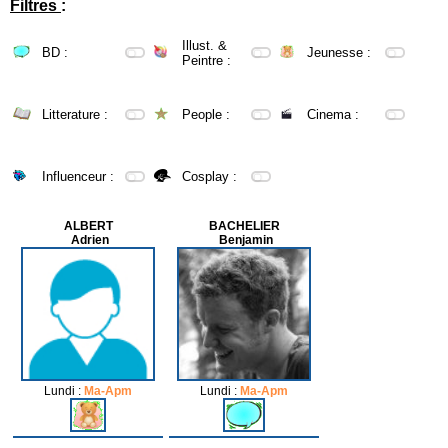
Filtres
:
Illust. &
BD :
Jeunesse :
Peintre :
Litterature :
People :
Cinema :
Influenceur :
Cosplay :
ALBERT
BACHELIER
Adrien
Benjamin
Lundi :
Ma-Apm
Lundi :
Ma-Apm