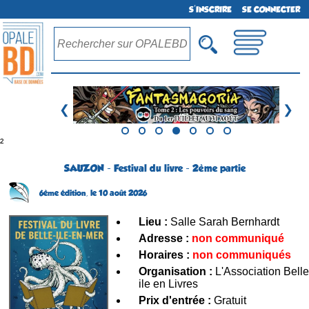
S'INSCRIRE
SE CONNECTER
❮
❯
²
SAUZON - Festival du livre - 2ème partie
6ème édition,
le 10 août 2026
Lieu :
Salle Sarah Bernhardt
Adresse :
non communiqué
Horaires :
non communiqués
Organisation :
L'Association Belle
ile en Livres
Prix d'entrée :
Gratuit