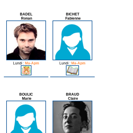
BADEL
BICHET
Ronan
Fabienne
Lundi :
Ma-Apm
Lundi :
Ma-Apm
BOULIC
BRAUD
Marie
Claire