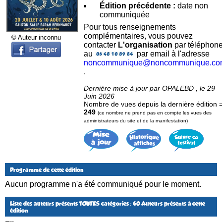
Édition précédente :
date non
communiquée
Pour tous renseignements
complémentaires, vous pouvez
© Auteur inconnu
contacter
L'organisation
par téléphon
au
par email à l'adresse
noncommunique@noncommunique.co
.
Dernière mise à jour par OPALEBD , le 29
Juin 2026
Nombre de vues depuis la dernière édition 
249
(ce nombre ne prend pas en compte les vues des
administrateurs du site et de la manifestation)
Programme de cette édition
Aucun programme n'a été communiqué pour le moment.
Liste des auteurs présents
TOUTES catégories
: 40 Auteurs présents à cette
édition