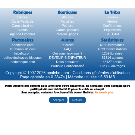
Rubriques
Boutiques
La Tribu
Éditorial
Albums
Travaux
Carte Festivals
Fanzines
Ateliers
Carte Libraires
Posters
Conférences
Stands
Cartes-postales
Expositions
Agenda Festivals
Marque-pages
La TEAM
Partenaires
Autres
Statistiques
sceneario.com
Publicité
6135 internautes
la-ribambulle.com
FAQ
4323 manifestations
babelio.com
Qui sommes-nous ?
1259 librairies
belles-dedicaces.blogspot
DEVENIR BIENFAITEUR
81314 auteurs
bedetheque.com
Nous contacter
43127 series
Politique Confidentialité
112382 ouvrages
Copyright © 1997-2026 opalebd.com -
Conditions générales d'utilisation
Page générée en 0.2847s | Mémoire utilisée : 6.83 MB
Nous utilisons des cookies pour améliorer votre expérience. En acceptant, vous acceptez notre
politique de confidentialité et pourrez créer un compte.
Sans accepter, certaines fonctionnalités seront limitées.
En savoir plus
.
Accepter
Refuser