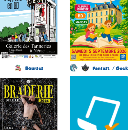
(Lot-et-Garonne -
le 5 septembre 2026
France)
du 5 juin au 30 août
Plus d'informations
2026
Plus d'informations
Bourses
Fantast. / Geek
Braderie de la BD
Japan Otaku Festival
(11 éme édition)
(1 ére édition)
LILLE
FLOIRAC
(Nord - France)
(Gironde - France)
du 5 au 6 septembre
du 5 au 6 septembre
2026
2026
Plus d'informations
Plus d'informations