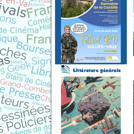
du 22 au 23 août 2026
Plus
d'informations
Littérature générale
Salon du Livre et de la
Bande Dessinée
(13 éme édition)
SOURZAC
(Dordogne - France)
le 15 août 2026
Plus d'informations