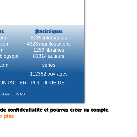
es
Statistiques
com
6135 internautes
e.com
4323 manifestations
om
1259 librairies
.blogspot
81314 auteurs
.com
series
112382 ouvrages
CONTACTER
-
POLITIQUE DE
tilisée : 6.75 MB
 de confidentialité et pourrez créer un compte.
r plus
.