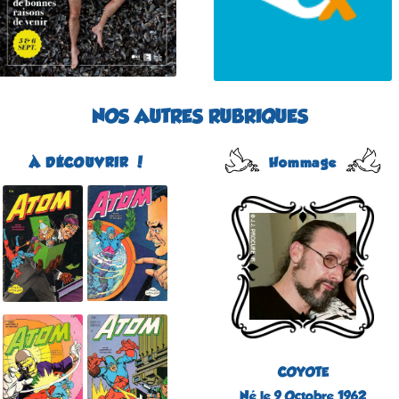
NOS AUTRES RUBRIQUES
À DÉCOUVRIR !
Hommage
Atom
Édité par Arédit
Dans la collection Pop
Magazine
Dans la catégorie
REVUES
Plus d'informations
COYOTE
Né le 9 Octobre 1962