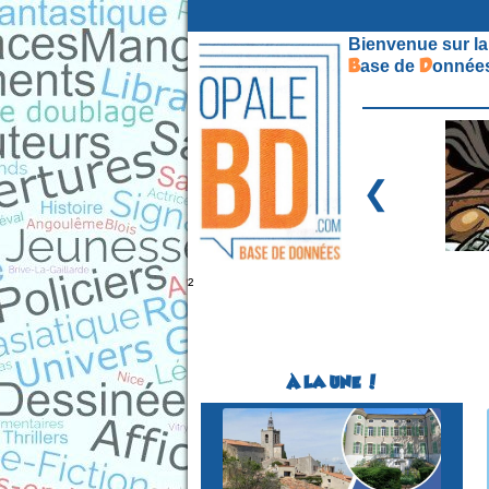
Bienvenue sur la
B
D
ase de
onnées
❮
²
À LA UNE !
Festival BD
(1ére édition)
SOLLIES-VILLE
(Var - France)