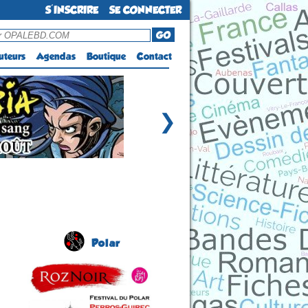
S'INSCRIRE
SE CONNECTER
GO
uteurs
Agendas
Boutique
Contact
❯
Polar
RozNoir - Festival du
polar
(7 éme édition)
PERROS-GUIREC