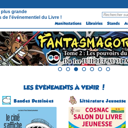
 plus grande
 de l'événementiel du Livre !
Manifestations
Librairies
Stands
A
LES ÉVÉNEMENTS À VENIR !
Bandes Dessinées
Littérature Jeunesse
Programme estival
Salon du Livre Jeunesse
2026
(4 éme édition)
(19 éme édition)
COSNAC
NÉRAC
(Corrèze - France)