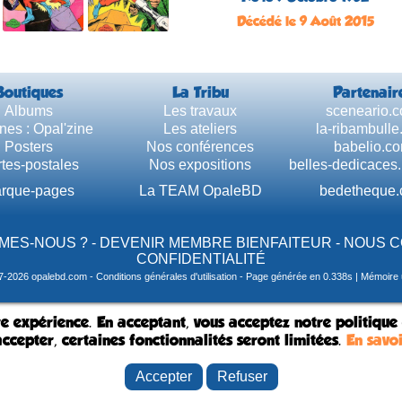
Décédé le 9 Août 2015
Boutiques
La Tribu
Partenair
Albums
Les travaux
sceneario.
nes : Opal'zine
Les ateliers
la-ribambull
Posters
Nos conférences
babelio.c
tes-postales
Nos expositions
belles-dedicaces
rque-pages
La TEAM OpaleBD
bedetheque
MES-NOUS ?
-
DEVENIR MEMBRE BIENFAITEUR
-
NOUS 
CONFIDENTIALITÉ
7-2026 opalebd.com -
Conditions générales d'utilisation
- Page générée en 0.338s | Mémoire u
e expérience. En acceptant, vous acceptez notre politique
ccepter, certaines fonctionnalités seront limitées.
En savoi
Accepter
Refuser