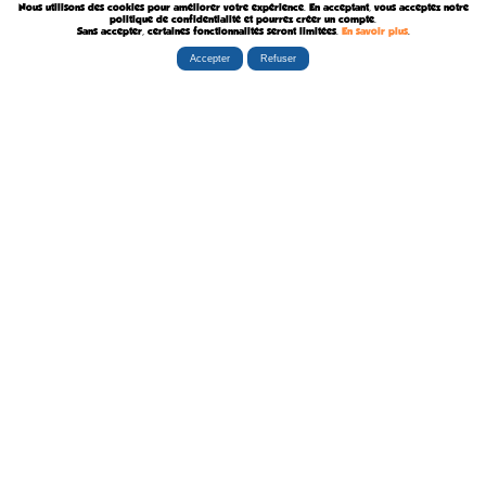
Nous utilisons des cookies pour améliorer votre expérience. En acceptant, vous acceptez notre
Décédé le 6 Août 2011
politique de confidentialité et pourrez créer un compte.
Sans accepter, certaines fonctionnalités seront limitées.
En savoir plus
.
Accepter
Refuser
Rubriques
Boutiques
La Tribu
Éditorial
Albums
Travaux
Carte Festivals
Fanzines
Ateliers
Carte Libraires
Posters
Conférences
Stands
Cartes-postales
Expositions
Agenda Festivals
Marque-pages
La TEAM
Partenaires
Autres
Statistiques
sceneario.com
Publicité
6135 internautes
la-ribambulle.com
FAQ
4323 manifestations
babelio.com
Qui sommes-nous ?
1259 librairies
belles-dedicaces.blogspot
DEVENIR BIENFAITEUR
81314 auteurs
bedetheque.com
Nous contacter
series
Politique Confidentialité
112382 ouvrages
Copyright © 1997-2026 opalebd.com -
Conditions générales d'utilisation
Page générée en 0.4283s | Mémoire utilisée : 6.75 MB