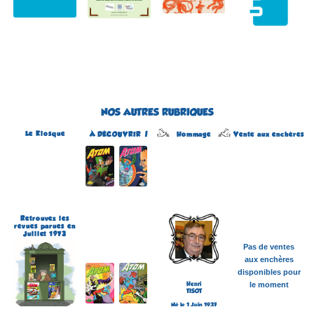
NOS AUTRES RUBRIQUES
Le Kiosque
Hommage
À DÉCOUVRIR !
Vente aux enchères
Atom
Édité par Arédit
Dans la collection Pop
Magazine
Dans la catégorie
REVUES
Plus d'informations
Retrouvez les
revues parues en
Juillet 1973
Pas de ventes
aux enchères
disponibles pour
Henri
le moment
TISOT
Né le 1 Juin 1937