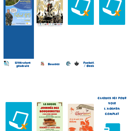
Littérature
Fantast.
Bourses
générale
/ Geek
Salon des écrivains
Journée des Bouquinistes
Festival de Littérature
(8 éme édition)
(2 éme édition)
Fantastique Chariva'Livres
(10 éme édition)
VALS-LES-BAINS
LE BUGUE
BILLOM
(Ardèche - France)
(Dordogne - France)
(Puy-de-Dôme - France)
le 30 août 2026
le 21 août 2026
du 29 au 30 août 2026
Plus d'informations
Plus d'informations
Plus d'informations
CLIQUEZ
ICI
POUR
VOIR
L'AGENDA
COMPLET