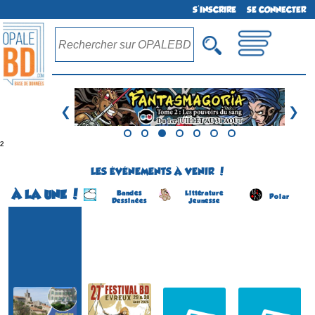
S'INSCRIRE
SE CONNECTER
❮
❯
²
LES ÉVÉNEMENTS À VENIR !
À LA UNE !
Bandes
Littérature
Polar
Dessinées
Jeunesse
Festival BD
Festival normand de la BD
Salon du Livre Jeunesse
Salon du Livre Policier
(1ére édition)
(27 éme édition)
(4 éme édition)
(6 éme édition)
EVREUX
COSNAC
CONCARNEAU
SOLLIES-VILLE
(Eure - France)
(Corrèze - France)
(Finistère - France)
(Var - France)
du 29 au 30 août 2026
le 5 septembre 2026
du 22 au 23 août 2026
du 22 au 23 août 2026
Plus d'informations
Plus d'informations
Plus d'informations
Plus d'informations