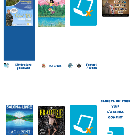
Littérature
Fantast.
Bourses
générale
/ Geek
Salon du Livre
Braderie de la BD
Japan Otaku Festival
(6 éme édition)
(11 éme édition)
(1 ére édition)
PONT-ET-MASSÈNE
LILLE
FLOIRAC
(Côte-d'Or - France)
(Nord - France)
(Gironde - France)
le 16 août 2026
du 5 au 6 septembre 2026
du 5 au 6 septembre 2026
Plus d'informations
Plus d'informations
Plus d'informations
CLIQUEZ
ICI
POUR
VOIR
L'AGENDA
COMPLET