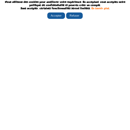
Nous utilisons des cookies pour améliorer votre expérience. En acceptant, vous acceptez notre
Décédé le 6 Août 2011
politique de confidentialité et pourrez créer un compte.
Sans accepter, certaines fonctionnalités seront limitées.
En savoir plus
.
Accepter
Refuser
Rubriques
Boutiques
La Tribu
Éditorial
Albums
Travaux
Carte Festivals
Fanzines
Ateliers
Carte Libraires
Posters
Conférences
Stands
Cartes-postales
Expositions
Agenda Festivals
Marque-pages
La TEAM
Partenaires
Autres
Statistiques
sceneario.com
Publicité
6135 internautes
la-ribambulle.com
FAQ
4323 manifestations
babelio.com
Qui sommes-nous ?
1259 librairies
belles-dedicaces.blogspot
DEVENIR BIENFAITEUR
81314 auteurs
bedetheque.com
Nous contacter
series
Politique Confidentialité
112382 ouvrages
Copyright © 1997-2026 opalebd.com -
Conditions générales d'utilisation
Page générée en 0.4132s | Mémoire utilisée : 6.75 MB