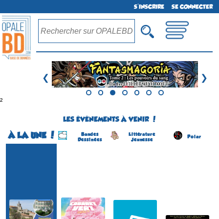
S'INSCRIRE
SE CONNECTER
❮
❯
²
LES ÉVÉNEMENTS À VENIR !
À LA UNE !
Bandes
Littérature
Polar
Dessinées
Jeunesse
Festival BD
Le Cabaret Vert
Salon du Livre Jeunesse
Salon du Livre Policier
(1ére édition)
(20 éme édition)
(4 éme édition)
(1 ére édition)
CHARLEVILLE-
COSNAC
FOUESNANT
SOLLIES-VILLE
MÉZIÈRES
(Corrèze - France)
(Finistère - France)
(Var - France)
(Ardennes - France)
le 5 septembre 2026
le 6 août 2026
du 22 au 23 août 2026
du 20 au 23 août 2026
Plus d'informations
Plus d'informations
Plus d'informations
Plus d'informations