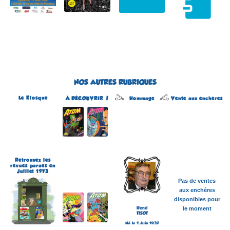
NOS AUTRES RUBRIQUES
Le Kiosque
Hommage
À DÉCOUVRIR !
Vente aux enchères
Atom
Édité par Arédit
Dans la collection Pop
Magazine
Dans la catégorie
REVUES
Plus d'informations
Retrouvez les
revues parues en
Juillet 1973
Pas de ventes
aux enchères
disponibles pour
Henri
le moment
TISOT
Né le 1 Juin 1937