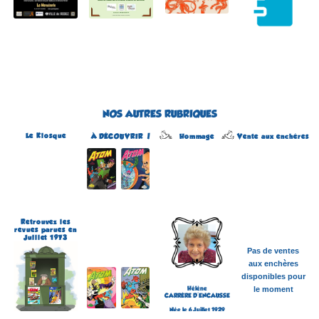
NOS AUTRES RUBRIQUES
Le Kiosque
Hommage
À DÉCOUVRIR !
Vente aux enchères
Atom
Édité par Arédit
Dans la collection Pop
Magazine
Dans la catégorie
REVUES
Plus d'informations
Retrouvez les
revues parues en
Juillet 1973
Pas de ventes
aux enchères
disponibles pour
Hélène
le moment
CARRÈRE D'ENCAUSSE
Née le 6 Juillet 1929