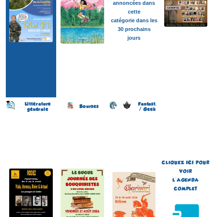
annoncées dans
cette
catégorie dans les
30 prochains
jours
Littérature
Fantast.
Bourses
générale
/ Geek
L’Été des écrivain(e)s
Journée des Bouquinistes
Festival de Littérature
(2 éme édition)
(2 éme édition)
Fantastique Chariva'Livres
(10 éme édition)
RODEZ
LE BUGUE
BILLOM
(Aveyron - France)
(Dordogne - France)
(Puy-de-Dôme - France)
du 6 au 8 août 2026
le 21 août 2026
du 29 au 30 août 2026
Plus d'informations
Plus d'informations
Plus d'informations
CLIQUEZ
ICI
POUR
VOIR
L'AGENDA
COMPLET