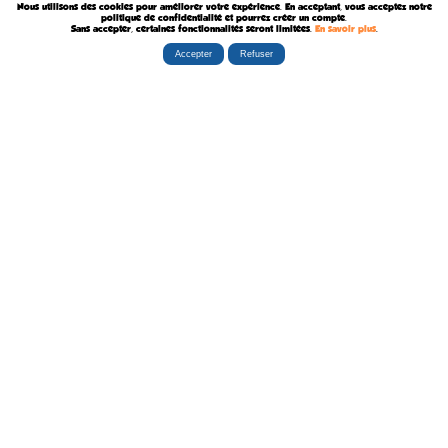
Nous utilisons des cookies pour améliorer votre expérience. En acceptant, vous acceptez notre
Décédée le 5 Août 2023
politique de confidentialité et pourrez créer un compte.
Sans accepter, certaines fonctionnalités seront limitées.
En savoir plus
.
Accepter
Refuser
Rubriques
Boutiques
La Tribu
Éditorial
Albums
Travaux
Carte Festivals
Fanzines
Ateliers
Carte Libraires
Posters
Conférences
Stands
Cartes-postales
Expositions
Agenda Festivals
Marque-pages
La TEAM
Partenaires
Autres
Statistiques
sceneario.com
Publicité
6135 internautes
la-ribambulle.com
FAQ
4323 manifestations
babelio.com
Qui sommes-nous ?
1259 librairies
belles-dedicaces.blogspot
DEVENIR BIENFAITEUR
81314 auteurs
bedetheque.com
Nous contacter
series
Politique Confidentialité
112382 ouvrages
Copyright © 1997-2026 opalebd.com -
Conditions générales d'utilisation
Page générée en 0.4261s | Mémoire utilisée : 6.75 MB