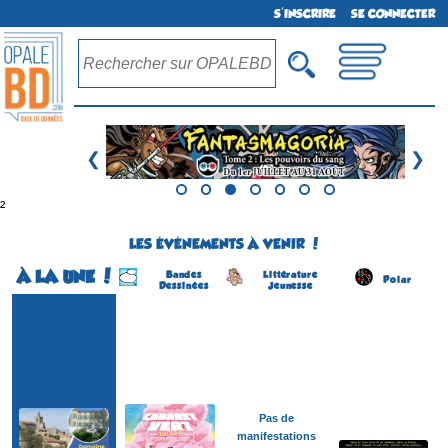
S'INSCRIRE
SE CONNECTER
❮
❯
²
LES ÉVÉNEMENTS À VENIR !
À LA UNE !
Bandes
Littérature
Polar
Dessinées
Jeunesse
Festival BD
Le Cabaret Vert
Salon de Livre Policier
(1ére édition)
(20 éme édition)
(4 éme édition)
CHARLEVILLE-
CARANTEC
SOLLIES-VILLE
MÉZIÈRES
(Finistère - France)
(Var - France)
(Ardennes - France)
du 8 au 9 août 2026
du 22 au 23 août 2026
du 20 au 23 août 2026
Plus d'informations
Plus d'informations
Plus d'informations
Pas de
manifestations