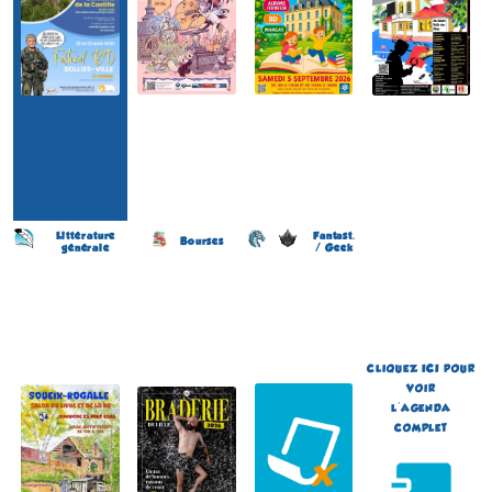
Littérature
Fantast.
Bourses
générale
/ Geek
Salon du Livre et de la BD
Braderie de la BD
Japan Otaku Festival
(11 éme édition)
(11 éme édition)
(1 ére édition)
SOUEIX-ROGALLE
LILLE
FLOIRAC
(Ariège - France)
(Nord - France)
(Gironde - France)
le 23 août 2026
du 5 au 6 septembre 2026
du 5 au 6 septembre 2026
Plus d'informations
Plus d'informations
Plus d'informations
CLIQUEZ
ICI
POUR
VOIR
L'AGENDA
COMPLET