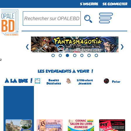
S'INSCRIRE
SE CONNECTER
❮
❯
²
LES ÉVÉNEMENTS À VENIR !
À LA UNE !
Bandes
Littérature
Polar
Dessinées
Jeunesse
Festival BD
Festival BD Temploux
Salon du Livre Jeunesse
Festival Psy'polar
(1ére édition)
(39 éme édition)
(4 éme édition)
(3 éme édition)
TEMPLOUX
COSNAC
ROUFFACH
SOLLIES-VILLE
(Namur - Belgique)
(Corrèze - France)
(Haut-Rhin - France)
(Var - France)
du 22 au 23 août 2026
le 5 septembre 2026
le 30 août 2026
du 22 au 23 août 2026
Plus d'informations
Plus d'informations
Plus d'informations
Plus d'informations