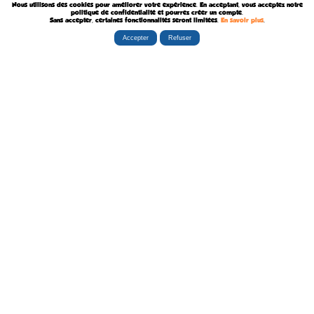
Nous utilisons des cookies pour améliorer votre expérience. En acceptant, vous acceptez notre
Décédé le 9 Août 2015
politique de confidentialité et pourrez créer un compte.
Sans accepter, certaines fonctionnalités seront limitées.
En savoir plus
.
Accepter
Refuser
Rubriques
Boutiques
La Tribu
Éditorial
Albums
Travaux
Carte Festivals
Fanzines
Ateliers
Carte Libraires
Posters
Conférences
Stands
Cartes-postales
Expositions
Agenda Festivals
Marque-pages
La TEAM
Partenaires
Autres
Statistiques
sceneario.com
Publicité
6135 internautes
la-ribambulle.com
FAQ
4323 manifestations
babelio.com
Qui sommes-nous ?
1259 librairies
belles-dedicaces.blogspot
DEVENIR BIENFAITEUR
81314 auteurs
bedetheque.com
Nous contacter
series
Politique Confidentialité
112382 ouvrages
Copyright © 1997-2026 opalebd.com -
Conditions générales d'utilisation
Page générée en 0.4091s | Mémoire utilisée : 6.75 MB