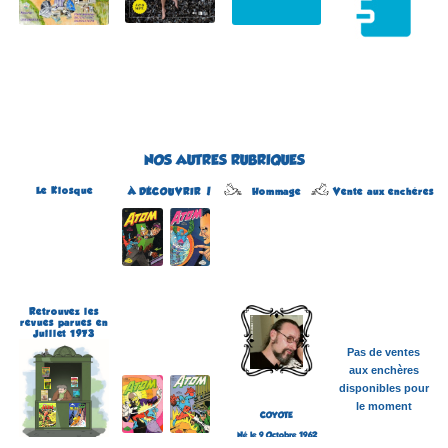
NOS AUTRES RUBRIQUES
Le Kiosque
Hommage
À DÉCOUVRIR !
Vente aux enchères
Atom
Édité par Arédit
Dans la collection Pop
Magazine
Dans la catégorie
REVUES
Plus d'informations
Retrouvez les
revues parues en
Juillet 1973
Pas de ventes
aux enchères
disponibles pour
le moment
COYOTE
Né le 9 Octobre 1962