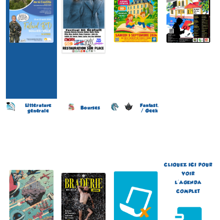
Littérature
Fantast.
Bourses
générale
/ Geek
Salon du Livre et de la
Braderie de la BD
Japan Otaku Festival
Bande Dessinée
(11 éme édition)
(1 ére édition)
(13 éme édition)
LILLE
FLOIRAC
SOURZAC
(Nord - France)
(Gironde - France)
(Dordogne - France)
du 5 au 6 septembre 2026
du 5 au 6 septembre 2026
le 15 août 2026
Plus d'informations
Plus d'informations
Plus d'informations
CLIQUEZ
ICI
POUR
VOIR
L'AGENDA
COMPLET