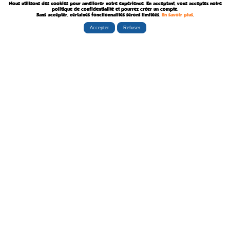
Nous utilisons des cookies pour améliorer votre expérience. En acceptant, vous acceptez notre
Décédé le 9 Août 2015
politique de confidentialité et pourrez créer un compte.
Sans accepter, certaines fonctionnalités seront limitées.
En savoir plus
.
Accepter
Refuser
Rubriques
Boutiques
La Tribu
Éditorial
Albums
Travaux
Carte Festivals
Fanzines
Ateliers
Carte Libraires
Posters
Conférences
Stands
Cartes-postales
Expositions
Agenda Festivals
Marque-pages
La TEAM
Partenaires
Autres
Statistiques
sceneario.com
Publicité
6135 internautes
la-ribambulle.com
FAQ
4323 manifestations
babelio.com
Qui sommes-nous ?
1259 librairies
belles-dedicaces.blogspot
DEVENIR BIENFAITEUR
81314 auteurs
bedetheque.com
Nous contacter
series
Politique Confidentialité
112382 ouvrages
Copyright © 1997-2026 opalebd.com -
Conditions générales d'utilisation
Page générée en 0.4126s | Mémoire utilisée : 6.75 MB