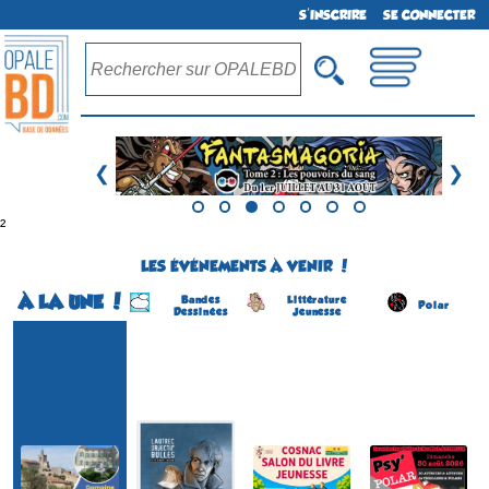
S'INSCRIRE
SE CONNECTER
❮
❯
²
LES ÉVÉNEMENTS À VENIR !
À LA UNE !
Bandes
Littérature
Polar
Dessinées
Jeunesse
Festival BD
Lautrec Objectif Bulles
Salon du Livre Jeunesse
Festival Psy'polar
(1ére édition)
(8 éme édition)
(4 éme édition)
(3 éme édition)
LAUTREC
COSNAC
ROUFFACH
SOLLIES-VILLE
(Tarn - France)
(Corrèze - France)
(Haut-Rhin - France)
(Var - France)
du 5 au 6 septembre 2026
le 5 septembre 2026
le 30 août 2026
du 22 au 23 août 2026
Plus d'informations
Plus d'informations
Plus d'informations
Plus d'informations