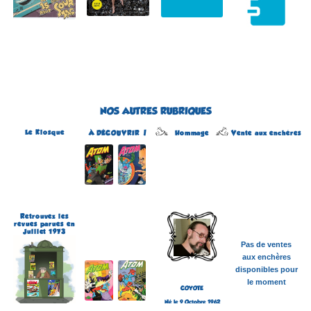
NOS AUTRES RUBRIQUES
Le Kiosque
Hommage
À DÉCOUVRIR !
Vente aux enchères
Atom
Édité par Arédit
Dans la collection Pop
Magazine
Dans la catégorie
REVUES
Plus d'informations
Retrouvez les
revues parues en
Juillet 1973
Pas de ventes
aux enchères
disponibles pour
le moment
COYOTE
Né le 9 Octobre 1962