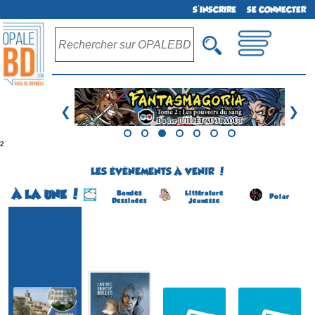
S'INSCRIRE
SE CONNECTER
❮
❯
²
LES ÉVÉNEMENTS À VENIR !
À LA UNE !
Bandes
Littérature
Polar
Dessinées
Jeunesse
Festival BD
Lautrec Objectif Bulles
Salon du Livre Jeunesse
Salon du Livre Policier
(1ére édition)
(8 éme édition)
(4 éme édition)
(2 éme édition)
LAUTREC
COSNAC
CHÂTEAUNEUF-DU-
SOLLIES-VILLE
(Tarn - France)
(Corrèze - France)
FAOU
(Var - France)
(Finistère - France)
du 5 au 6 septembre 2026
le 5 septembre 2026
du 22 au 23 août 2026
du 15 au 16 août 2026
Plus d'informations
Plus d'informations
Plus d'informations
Plus d'informations