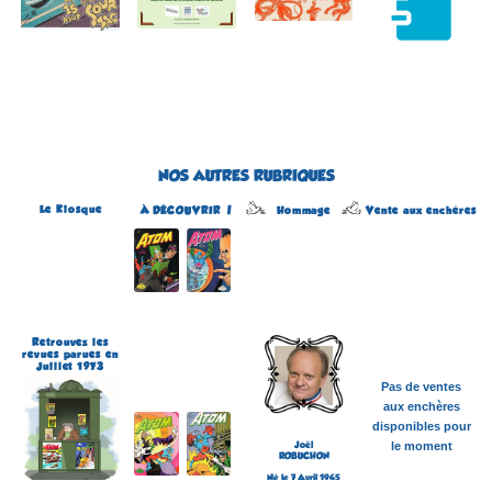
NOS AUTRES RUBRIQUES
Le Kiosque
Hommage
À DÉCOUVRIR !
Vente aux enchères
Atom
Édité par Arédit
Dans la collection Pop
Magazine
Dans la catégorie
REVUES
Plus d'informations
Retrouvez les
revues parues en
Juillet 1973
Pas de ventes
aux enchères
disponibles pour
Joël
le moment
ROBUCHON
Né le 7 Avril 1945