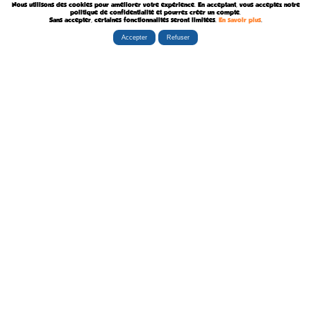
Nous utilisons des cookies pour améliorer votre expérience. En acceptant, vous acceptez notre
Décédé le 6 Août 2018
politique de confidentialité et pourrez créer un compte.
Sans accepter, certaines fonctionnalités seront limitées.
En savoir plus
.
Accepter
Refuser
Rubriques
Boutiques
La Tribu
Éditorial
Albums
Travaux
Carte Festivals
Fanzines
Ateliers
Carte Libraires
Posters
Conférences
Stands
Cartes-postales
Expositions
Agenda Festivals
Marque-pages
La TEAM
Partenaires
Autres
Statistiques
sceneario.com
Publicité
6135 internautes
la-ribambulle.com
FAQ
4323 manifestations
babelio.com
Qui sommes-nous ?
1259 librairies
belles-dedicaces.blogspot
DEVENIR BIENFAITEUR
81314 auteurs
bedetheque.com
Nous contacter
series
Politique Confidentialité
112382 ouvrages
Copyright © 1997-2026 opalebd.com -
Conditions générales d'utilisation
Page générée en 0.4127s | Mémoire utilisée : 6.75 MB