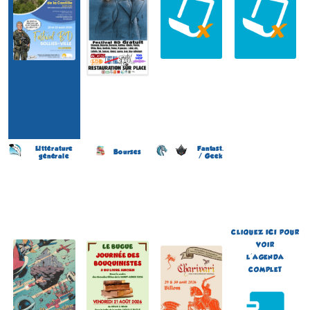
Littérature
Fantast.
Bourses
générale
/ Geek
Salon du Livre et de la
Journée des Bouquinistes
Festival de Littérature
Bande Dessinée
(2 éme édition)
Fantastique Chariva'Livres
(13 éme édition)
(10 éme édition)
LE BUGUE
SOURZAC
BILLOM
(Dordogne - France)
(Dordogne - France)
(Puy-de-Dôme - France)
le 21 août 2026
le 15 août 2026
du 29 au 30 août 2026
Plus d'informations
Plus d'informations
Plus d'informations
CLIQUEZ
ICI
POUR
VOIR
L'AGENDA
COMPLET