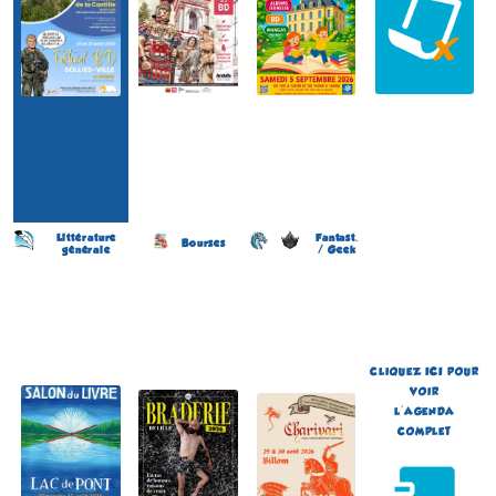
Littérature
Fantast.
Bourses
générale
/ Geek
Salon du Livre
Braderie de la BD
Festival de Littérature
(6 éme édition)
(11 éme édition)
Fantastique Chariva'Livres
(10 éme édition)
PONT-ET-MASSÈNE
LILLE
BILLOM
(Côte-d'Or - France)
(Nord - France)
(Puy-de-Dôme - France)
le 16 août 2026
du 5 au 6 septembre 2026
du 29 au 30 août 2026
Plus d'informations
Plus d'informations
Plus d'informations
CLIQUEZ
ICI
POUR
VOIR
L'AGENDA
COMPLET