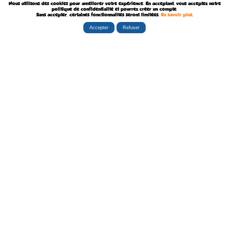
Nous utilisons des cookies pour améliorer votre expérience. En acceptant, vous acceptez notre
Décédée le 10 Août 2023
politique de confidentialité et pourrez créer un compte.
Sans accepter, certaines fonctionnalités seront limitées.
En savoir plus
.
Accepter
Refuser
Rubriques
Boutiques
La Tribu
Éditorial
Albums
Travaux
Carte Festivals
Fanzines
Ateliers
Carte Libraires
Posters
Conférences
Stands
Cartes-postales
Expositions
Agenda Festivals
Marque-pages
La TEAM
Partenaires
Autres
Statistiques
sceneario.com
Publicité
6135 internautes
la-ribambulle.com
FAQ
4323 manifestations
babelio.com
Qui sommes-nous ?
1259 librairies
belles-dedicaces.blogspot
DEVENIR BIENFAITEUR
81314 auteurs
bedetheque.com
Nous contacter
series
Politique Confidentialité
112382 ouvrages
Copyright © 1997-2026 opalebd.com -
Conditions générales d'utilisation
Page générée en 0.3581s | Mémoire utilisée : 6.75 MB