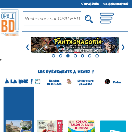
S'INSCRIRE
SE CONNECTER
❮
❯
²
LES ÉVÉNEMENTS À VENIR !
À LA UNE !
Bandes
Littérature
Polar
Dessinées
Jeunesse
Festival BD
Forum de la BD
Salon du Livre Jeunesse
Salon du Livre Policier
(1ére édition)
(10 éme édition)
(4 éme édition)
(2 éme édition)
SAINT-RÉMY-DE-
COSNAC
CHÂTEAUNEUF-DU-
SOLLIES-VILLE
PROVENCE
(Corrèze - France)
FAOU
(Var - France)
(Bouches-du-Rhône -
(Finistère - France)
le 5 septembre 2026
du 22 au 23 août 2026
France)
du 15 au 16 août 2026
du 9 au 10 août 2026
Plus d'informations
Plus d'informations
Plus d'informations
Plus d'informations