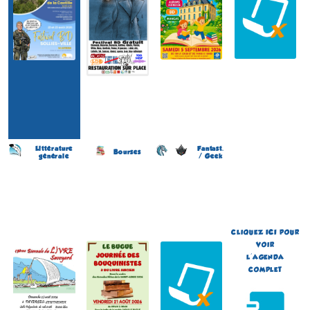
Littérature
Fantast.
Bourses
générale
/ Geek
Biennale du Livre savoyard
Journée des Bouquinistes
Japan Otaku Festival
(19 éme édition)
(2 éme édition)
(1 ére édition)
FAVERGES et
LE BUGUE
FLOIRAC
SEYTHENEX
(Dordogne - France)
(Gironde - France)
(Haute-Savoie - France)
le 21 août 2026
du 5 au 6 septembre 2026
le 23 août 2026
Plus d'informations
Plus d'informations
Plus d'informations
CLIQUEZ
ICI
POUR
VOIR
L'AGENDA
COMPLET