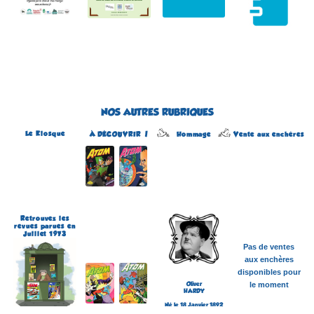
NOS AUTRES RUBRIQUES
Le Kiosque
Hommage
À DÉCOUVRIR !
Vente aux enchères
Atom
Édité par Arédit
Dans la collection Pop
Magazine
Dans la catégorie
REVUES
Plus d'informations
Retrouvez les
revues parues en
Juillet 1973
Pas de ventes
aux enchères
disponibles pour
Oliver
le moment
HARDY
Né le 18 Janvier 1892