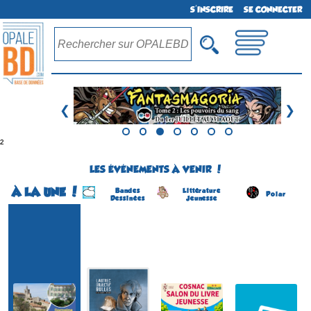
S'INSCRIRE
SE CONNECTER
❮
❯
²
LES ÉVÉNEMENTS À VENIR !
À LA UNE !
Bandes
Littérature
Polar
Dessinées
Jeunesse
Festival BD
Lautrec Objectif Bulles
Salon du Livre Jeunesse
Salon du Livre Policier
(1ére édition)
(8 éme édition)
(4 éme édition)
(6 éme édition)
LAUTREC
COSNAC
CONCARNEAU
SOLLIES-VILLE
(Tarn - France)
(Corrèze - France)
(Finistère - France)
(Var - France)
du 5 au 6 septembre 2026
le 5 septembre 2026
du 22 au 23 août 2026
du 22 au 23 août 2026
Plus d'informations
Plus d'informations
Plus d'informations
Plus d'informations