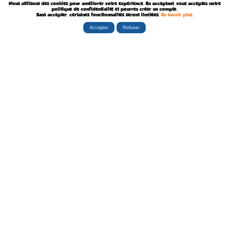
Nous utilisons des cookies pour améliorer votre expérience. En acceptant, vous acceptez notre
Décédé le 7 Août 1957
politique de confidentialité et pourrez créer un compte.
Sans accepter, certaines fonctionnalités seront limitées.
En savoir plus
.
Accepter
Refuser
Rubriques
Boutiques
La Tribu
Éditorial
Albums
Travaux
Carte Festivals
Fanzines
Ateliers
Carte Libraires
Posters
Conférences
Stands
Cartes-postales
Expositions
Agenda Festivals
Marque-pages
La TEAM
Partenaires
Autres
Statistiques
sceneario.com
Publicité
6135 internautes
la-ribambulle.com
FAQ
4323 manifestations
babelio.com
Qui sommes-nous ?
1259 librairies
belles-dedicaces.blogspot
DEVENIR BIENFAITEUR
81314 auteurs
bedetheque.com
Nous contacter
series
Politique Confidentialité
112382 ouvrages
Copyright © 1997-2026 opalebd.com -
Conditions générales d'utilisation
Page générée en 0.3515s | Mémoire utilisée : 6.75 MB