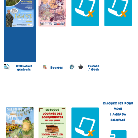
Littérature
Fantast.
Bourses
générale
/ Geek
Salon du Livre et de la BD
Journée des Bouquinistes
Japan Otaku Festival
(27 éme édition)
(2 éme édition)
(1 ére édition)
LARAMIÈRE
LE BUGUE
FLOIRAC
(Lot - France)
(Dordogne - France)
(Gironde - France)
le 16 août 2026
le 21 août 2026
du 5 au 6 septembre 2026
Plus d'informations
Plus d'informations
Plus d'informations
CLIQUEZ
ICI
POUR
VOIR
L'AGENDA
COMPLET