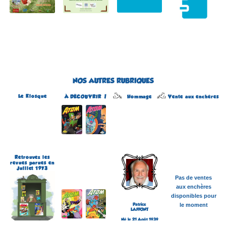
NOS AUTRES RUBRIQUES
Le Kiosque
Hommage
À DÉCOUVRIR !
Vente aux enchères
Atom
Édité par Arédit
Dans la collection Pop
Magazine
Dans la catégorie
REVUES
Plus d'informations
Retrouvez les
revues parues en
Juillet 1973
Pas de ventes
aux enchères
disponibles pour
Patrice
le moment
LAFFONT
Né le 21 Août 1939