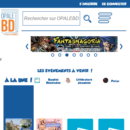
S'INSCRIRE
SE CONNECTER
❮
❯
²
LES ÉVÉNEMENTS À VENIR !
À LA UNE !
Bandes
Littérature
Polar
Dessinées
Jeunesse
Festival BD
Festival BD Temploux
Salon du Livre Jeunesse
Salon du Livre Policier
(1ére édition)
(39 éme édition)
(4 éme édition)
(6 éme édition)
TEMPLOUX
COSNAC
CONCARNEAU
SOLLIES-VILLE
(Namur - Belgique)
(Corrèze - France)
(Finistère - France)
(Var - France)
du 22 au 23 août 2026
le 5 septembre 2026
du 22 au 23 août 2026
du 22 au 23 août 2026
Plus d'informations
Plus d'informations
Plus d'informations
Plus d'informations