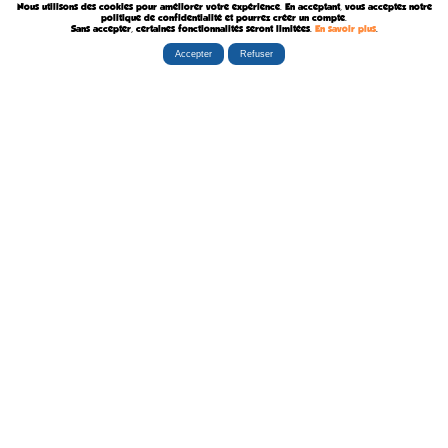
Nous utilisons des cookies pour améliorer votre expérience. En acceptant, vous acceptez notre
Décédé le 7 Août 2024
politique de confidentialité et pourrez créer un compte.
Sans accepter, certaines fonctionnalités seront limitées.
En savoir plus
.
Accepter
Refuser
Rubriques
Boutiques
La Tribu
Éditorial
Albums
Travaux
Carte Festivals
Fanzines
Ateliers
Carte Libraires
Posters
Conférences
Stands
Cartes-postales
Expositions
Agenda Festivals
Marque-pages
La TEAM
Partenaires
Autres
Statistiques
sceneario.com
Publicité
6135 internautes
la-ribambulle.com
FAQ
4323 manifestations
babelio.com
Qui sommes-nous ?
1259 librairies
belles-dedicaces.blogspot
DEVENIR BIENFAITEUR
81314 auteurs
bedetheque.com
Nous contacter
series
Politique Confidentialité
112382 ouvrages
Copyright © 1997-2026 opalebd.com -
Conditions générales d'utilisation
Page générée en 0.5408s | Mémoire utilisée : 6.75 MB