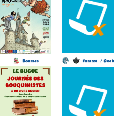
(Aveyron - France)
le 5 septembre 2026
du 22 au 23 août 2026
Plus d'informations
Plus d'informations
Bourses
Fantast. / Geek
Journée des
Japan Otaku Festival
Bouquinistes
(1 ére édition)
(2 éme édition)
FLOIRAC
LE BUGUE
(Gironde - France)
(Dordogne - France)
du 5 au 6 septembre
2026
le 21 août 2026
Plus d'informations
Plus d'informations