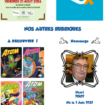
NOS AUTRES RUBRIQUES
À DÉCOUVRIR !
Hommage
Atom
Édité par Arédit
Dans la collection Pop
Magazine
Dans la catégorie
REVUES
Plus d'informations
Henri
TISOT
Né le 1 Juin 1937