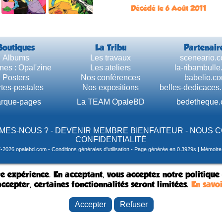
Décédé le 6 Août 2011
Boutiques
La Tribu
Partenair
Albums
Les travaux
sceneario.
nes : Opal'zine
Les ateliers
la-ribambull
Posters
Nos conférences
babelio.c
tes-postales
Nos expositions
belles-dedicaces
rque-pages
La TEAM OpaleBD
bedetheque
MES-NOUS ?
-
DEVENIR MEMBRE BIENFAITEUR
-
NOUS 
CONFIDENTIALITÉ
7-2026 opalebd.com -
Conditions générales d'utilisation
- Page générée en 0.3929s | Mémoire u
e expérience. En acceptant, vous acceptez notre politique
ccepter, certaines fonctionnalités seront limitées.
En savoi
Accepter
Refuser