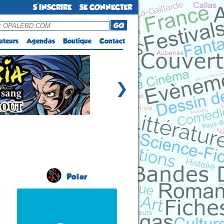
S'INSCRIRE
SE CONNECTER
GO
uteurs
Agendas
Boutique
Contact
❯
Polar
Salon du Livre Policier
(2 éme édition)
CHÂTEAUNEUF-DU-
FAOU