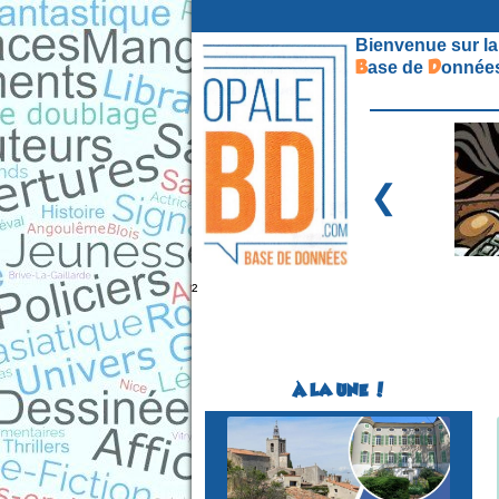
Bienvenue sur la
B
D
ase de
onnées
❮
²
À LA UNE !
Festival BD
(1ére édition)
SOLLIES-VILLE
(Var - France)