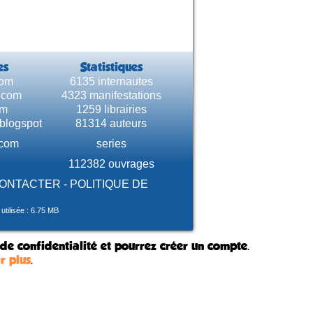
es
Statistiques
com
6135 internautes
e.com
4323 manifestations
om
1259 librairies
.blogspot
81314 auteurs
.com
series
112382 ouvrages
CONTACTER
-
POLITIQUE DE
tilisée : 6.75 MB
 de confidentialité et pourrez créer un compte.
r plus
.