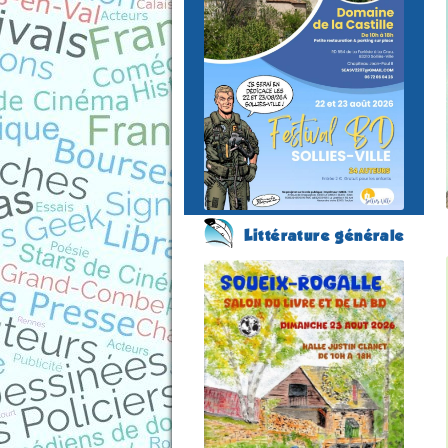
du 22 au 23 août 2026
Plus
d'informations
Littérature générale
Salon du Livre et de la
BD
(11 éme édition)
SOUEIX-ROGALLE
(Ariège - France)
le 23 août 2026
Plus d'informations