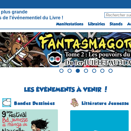
 plus grande
 de l'événementiel du Livre !
Manifestations
Librairies
Stands
A
LES ÉVÉNEMENTS À VENIR !
Bandes Dessinées
Littérature Jeunesse
Festival BD, Jeunesse,
Salon du Livre Jeunesse
Manga & Caricatures
(4 éme édition)
(9 éme édition)
COSNAC
NAUCELLE
(Corrèze - France)