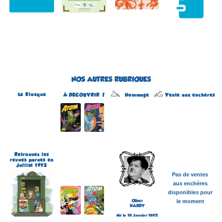
NOS AUTRES RUBRIQUES
Le Kiosque
Hommage
À DÉCOUVRIR !
Vente aux enchères
Atom
Édité par Arédit
Dans la collection Pop
Magazine
Dans la catégorie
REVUES
Plus d'informations
Retrouvez les
revues parues en
Juillet 1973
Pas de ventes
aux enchères
disponibles pour
Oliver
le moment
HARDY
Né le 18 Janvier 1892