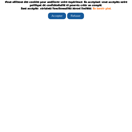
Nous utilisons des cookies pour améliorer votre expérience. En acceptant, vous acceptez notre
Décédé le 7 Août 1957
politique de confidentialité et pourrez créer un compte.
Sans accepter, certaines fonctionnalités seront limitées.
En savoir plus
.
Accepter
Refuser
Rubriques
Boutiques
La Tribu
Éditorial
Albums
Travaux
Carte Festivals
Fanzines
Ateliers
Carte Libraires
Posters
Conférences
Stands
Cartes-postales
Expositions
Agenda Festivals
Marque-pages
La TEAM
Partenaires
Autres
Statistiques
sceneario.com
Publicité
6135 internautes
la-ribambulle.com
FAQ
4323 manifestations
babelio.com
Qui sommes-nous ?
1259 librairies
belles-dedicaces.blogspot
DEVENIR BIENFAITEUR
81314 auteurs
bedetheque.com
Nous contacter
series
Politique Confidentialité
112382 ouvrages
Copyright © 1997-2026 opalebd.com -
Conditions générales d'utilisation
Page générée en 0.4475s | Mémoire utilisée : 6.75 MB