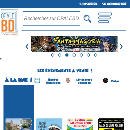
S'INSCRIRE
SE CONNECTER
❮
❯
²
LES ÉVÉNEMENTS À VENIR !
À LA UNE !
Bandes
Littérature
Polar
Dessinées
Jeunesse
Festival BD
Programme estival 2026
Salon du Livre Jeunesse
Salon de Livre Policier
(1ére édition)
(19 éme édition)
(4 éme édition)
(4 éme édition)
NÉRAC
COSNAC
CARANTEC
SOLLIES-VILLE
(Lot-et-Garonne -
(Corrèze - France)
(Finistère - France)
(Var - France)
France)
le 5 septembre 2026
du 8 au 9 août 2026
du 22 au 23 août 2026
du 5 juin au 30 août 2026
Plus d'informations
Plus d'informations
Plus d'informations
Plus d'informations