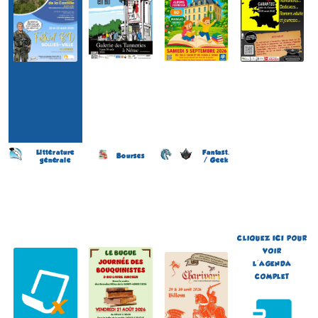
Littérature
Fantast.
Bourses
générale
/ Geek
Salon du Livre
Journée des Bouquinistes
Festival de Littérature
(22 éme édition)
(2 éme édition)
Fantastique Chariva'Livres
(10 éme édition)
DAMGAN
LE BUGUE
BILLOM
(Morbihan - France)
(Dordogne - France)
(Puy-de-Dôme - France)
le 9 août 2026
le 21 août 2026
du 29 au 30 août 2026
Plus d'informations
Plus d'informations
Plus d'informations
CLIQUEZ
ICI
POUR
VOIR
L'AGENDA
COMPLET