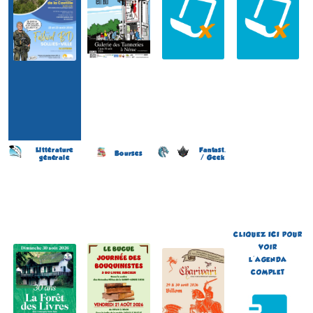
Littérature
Fantast.
Bourses
générale
/ Geek
Les écrivains chez
Journée des Bouquinistes
Festival de Littérature
Gonzague Saint Bris
(2 éme édition)
Fantastique Chariva'Livres
(8 éme édition)
(10 éme édition)
LE BUGUE
CHANCEAUX-PRÈS-
BILLOM
(Dordogne - France)
LOCHES
(Puy-de-Dôme - France)
le 21 août 2026
(Indre-et-Loire - France)
du 29 au 30 août 2026
le 30 août 2026
Plus d'informations
Plus d'informations
CLIQUEZ
ICI
POUR
Plus d'informations
VOIR
L'AGENDA
COMPLET