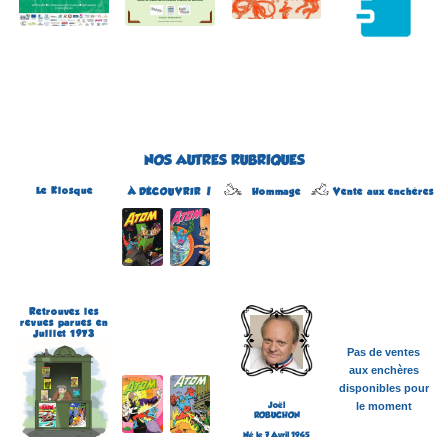
NOS AUTRES RUBRIQUES
Le Kiosque
Hommage
À DÉCOUVRIR !
Vente aux enchères
Atom
Édité par Arédit
Dans la collection Pop
Magazine
Dans la catégorie
REVUES
Plus d'informations
Retrouvez les
revues parues en
Juillet 1973
Pas de ventes
aux enchères
disponibles pour
Joël
le moment
ROBUCHON
Né le 7 Avril 1945