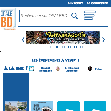
S'INSCRIRE
SE CONNECTER
❮
❯
²
LES ÉVÉNEMENTS À VENIR !
À LA UNE !
Bandes
Littérature
Polar
Dessinées
Jeunesse
Festival BD
Programme estival 2026
Salon du Livre Jeunesse
Salon du Livre Policier
(1ére édition)
(19 éme édition)
(4 éme édition)
(6 éme édition)
NÉRAC
COSNAC
CONCARNEAU
SOLLIES-VILLE
(Lot-et-Garonne -
(Corrèze - France)
(Finistère - France)
(Var - France)
France)
le 5 septembre 2026
du 22 au 23 août 2026
du 22 au 23 août 2026
du 5 juin au 30 août 2026
Plus d'informations
Plus d'informations
Plus d'informations
Plus d'informations