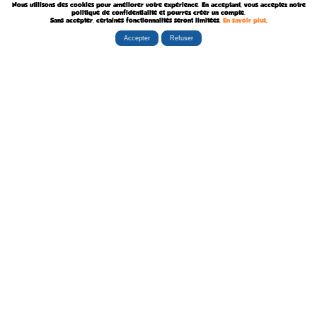
Nous utilisons des cookies pour améliorer votre expérience. En acceptant, vous acceptez notre
Décédé le 6 Août 2018
politique de confidentialité et pourrez créer un compte.
Sans accepter, certaines fonctionnalités seront limitées.
En savoir plus
.
Accepter
Refuser
Rubriques
Boutiques
La Tribu
Éditorial
Albums
Travaux
Carte Festivals
Fanzines
Ateliers
Carte Libraires
Posters
Conférences
Stands
Cartes-postales
Expositions
Agenda Festivals
Marque-pages
La TEAM
Partenaires
Autres
Statistiques
sceneario.com
Publicité
6135 internautes
la-ribambulle.com
FAQ
4323 manifestations
babelio.com
Qui sommes-nous ?
1259 librairies
belles-dedicaces.blogspot
DEVENIR BIENFAITEUR
81314 auteurs
bedetheque.com
Nous contacter
series
Politique Confidentialité
112382 ouvrages
Copyright © 1997-2026 opalebd.com -
Conditions générales d'utilisation
Page générée en 0.4603s | Mémoire utilisée : 6.75 MB