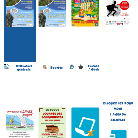
Littérature
Fantast.
Bourses
générale
/ Geek
Biennale du Livre savoyard
Journée des Bouquinistes
Japan Otaku Festival
(19 éme édition)
(2 éme édition)
(1 ére édition)
FAVERGES et
LE BUGUE
FLOIRAC
SEYTHENEX
(Dordogne - France)
(Gironde - France)
(Haute-Savoie - France)
le 21 août 2026
du 5 au 6 septembre 2026
le 23 août 2026
Plus d'informations
Plus d'informations
Plus d'informations
CLIQUEZ
ICI
POUR
VOIR
L'AGENDA
COMPLET