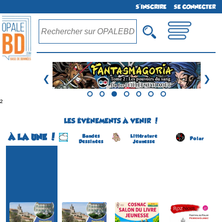
S'INSCRIRE
SE CONNECTER
❮
❯
²
LES ÉVÉNEMENTS À VENIR !
À LA UNE !
Bandes
Littérature
Polar
Dessinées
Jeunesse
Festival BD
Festival BD
Salon du Livre Jeunesse
RozNoir - Festival du polar
(1ére édition)
(1 ére édition)
(4 éme édition)
(7 éme édition)
SOLLIES-VILLE
COSNAC
PERROS-GUIREC
SOLLIES-VILLE
(Var - France)
(Corrèze - France)
(Côtes d'Armor - France)
(Var - France)
du 22 au 23 août 2026
le 5 septembre 2026
du 8 au 13 septembre 2026
du 22 au 23 août 2026
Plus d'informations
Plus d'informations
Plus d'informations
Plus d'informations