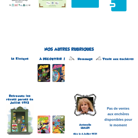
NOS AUTRES RUBRIQUES
Le Kiosque
Hommage
À DÉCOUVRIR !
Vente aux enchères
Atom
Édité par Arédit
Dans la collection Pop
Magazine
Dans la catégorie
REVUES
Plus d'informations
Retrouvez les
revues parues en
Juillet 1973
Pas de ventes
aux enchères
disponibles pour
Antonella
le moment
LUALDI
Née le 6 Juillet 1931