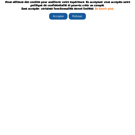
Nous utilisons des cookies pour améliorer votre expérience. En acceptant, vous acceptez notre
Décédée le 10 Août 2023
politique de confidentialité et pourrez créer un compte.
Sans accepter, certaines fonctionnalités seront limitées.
En savoir plus
.
Accepter
Refuser
Rubriques
Boutiques
La Tribu
Éditorial
Albums
Travaux
Carte Festivals
Fanzines
Ateliers
Carte Libraires
Posters
Conférences
Stands
Cartes-postales
Expositions
Agenda Festivals
Marque-pages
La TEAM
Partenaires
Autres
Statistiques
sceneario.com
Publicité
6135 internautes
la-ribambulle.com
FAQ
4323 manifestations
babelio.com
Qui sommes-nous ?
1259 librairies
belles-dedicaces.blogspot
DEVENIR BIENFAITEUR
81314 auteurs
bedetheque.com
Nous contacter
series
Politique Confidentialité
112382 ouvrages
Copyright © 1997-2026 opalebd.com -
Conditions générales d'utilisation
Page générée en 0.3755s | Mémoire utilisée : 6.75 MB