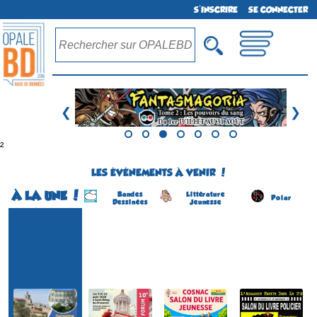
S'INSCRIRE
SE CONNECTER
❮
❯
²
LES ÉVÉNEMENTS À VENIR !
À LA UNE !
Bandes
Littérature
Polar
Dessinées
Jeunesse
Festival BD
Forum de la BD
Salon du Livre Jeunesse
Salon de Livre Policier
(1ére édition)
(10 éme édition)
(4 éme édition)
(4 éme édition)
SAINT-RÉMY-DE-
COSNAC
CARANTEC
SOLLIES-VILLE
PROVENCE
(Corrèze - France)
(Finistère - France)
(Var - France)
(Bouches-du-Rhône -
le 5 septembre 2026
du 8 au 9 août 2026
du 22 au 23 août 2026
France)
du 9 au 10 août 2026
Plus d'informations
Plus d'informations
Plus d'informations
Plus d'informations