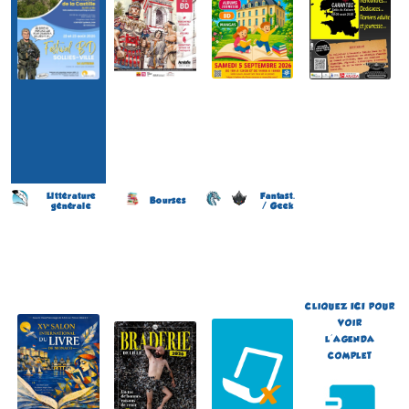
Littérature
Fantast.
Bourses
générale
/ Geek
Salon du Livre
Braderie de la BD
Japan Otaku Festival
(15 éme édition)
(11 éme édition)
(1 ére édition)
MONACO
LILLE
FLOIRAC
(Alpes-Maritimes -
(Nord - France)
(Gironde - France)
France)
du 5 au 6 septembre 2026
du 5 au 6 septembre 2026
du 5 au 6 septembre 2026
Plus d'informations
Plus d'informations
Plus d'informations
CLIQUEZ
ICI
POUR
VOIR
L'AGENDA
COMPLET