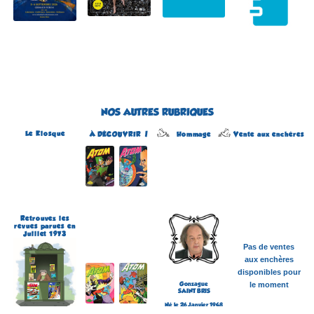
NOS AUTRES RUBRIQUES
Le Kiosque
Hommage
À DÉCOUVRIR !
Vente aux enchères
Atom
Édité par Arédit
Dans la collection Pop
Magazine
Dans la catégorie
REVUES
Plus d'informations
Retrouvez les
revues parues en
Juillet 1973
Pas de ventes
aux enchères
disponibles pour
Gonzague
le moment
SAINT BRIS
Né le 26 Janvier 1948