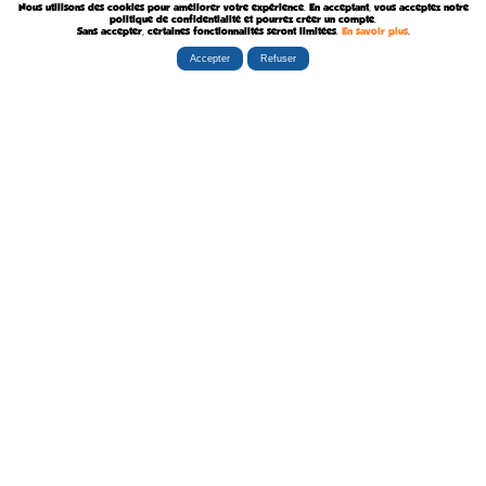
Nous utilisons des cookies pour améliorer votre expérience. En acceptant, vous acceptez notre
Décédé le 8 Août 2017
politique de confidentialité et pourrez créer un compte.
Sans accepter, certaines fonctionnalités seront limitées.
En savoir plus
.
Accepter
Refuser
Rubriques
Boutiques
La Tribu
Éditorial
Albums
Travaux
Carte Festivals
Fanzines
Ateliers
Carte Libraires
Posters
Conférences
Stands
Cartes-postales
Expositions
Agenda Festivals
Marque-pages
La TEAM
Partenaires
Autres
Statistiques
sceneario.com
Publicité
6135 internautes
la-ribambulle.com
FAQ
4323 manifestations
babelio.com
Qui sommes-nous ?
1259 librairies
belles-dedicaces.blogspot
DEVENIR BIENFAITEUR
81314 auteurs
bedetheque.com
Nous contacter
series
Politique Confidentialité
112382 ouvrages
Copyright © 1997-2026 opalebd.com -
Conditions générales d'utilisation
Page générée en 0.415s | Mémoire utilisée : 6.75 MB