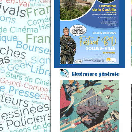
du 22 au 23 août 2026
Plus
d'informations
Littérature générale
Salon du Livre et de la
Bande Dessinée
(13 éme édition)
SOURZAC
(Dordogne - France)
le 15 août 2026
Plus d'informations