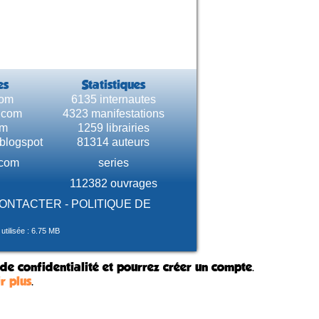
es
Statistiques
com
6135 internautes
e.com
4323 manifestations
om
1259 librairies
.blogspot
81314 auteurs
.com
series
112382 ouvrages
CONTACTER
-
POLITIQUE DE
tilisée : 6.75 MB
 de confidentialité et pourrez créer un compte.
r plus
.