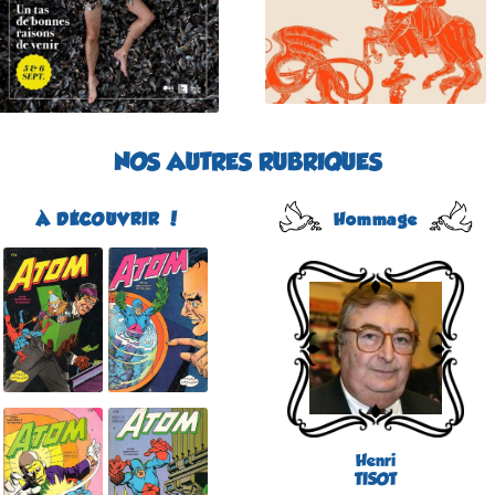
Plus d'informations
NOS AUTRES RUBRIQUES
À DÉCOUVRIR !
Hommage
Atom
Édité par Arédit
Dans la collection Pop
Magazine
Dans la catégorie
REVUES
Plus d'informations
Henri
TISOT