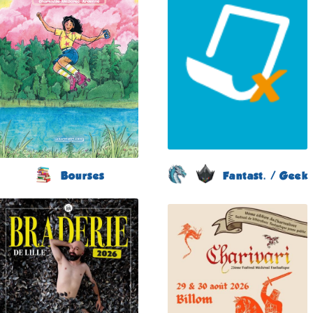
(Ardennes - France)
le 5 septembre 2026
du 20 au 23 août 2026
Plus d'informations
Plus d'informations
Bourses
Fantast. / Geek
Braderie de la BD
Festival de Littérature
(11 éme édition)
Fantastique
Chariva'Livres
LILLE
(10 éme édition)
(Nord - France)
BILLOM
du 5 au 6 septembre
(Puy-de-Dôme -
2026
France)
Plus d'informations
du 29 au 30 août 2026