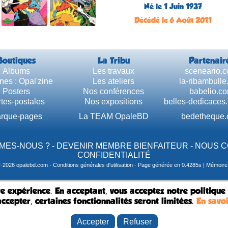
Né le 1 Juin 1937
Décédé le 6 Août 2011
Boutiques
La Tribu
Partenair
Albums
Les travaux
sceneario.
nes : Opal'zine
Les ateliers
la-ribambull
Posters
Nos conférences
babelio.c
tes-postales
Nos expositions
belles-dedicaces
rque-pages
La TEAM OpaleBD
bedetheque
MES-NOUS ?
-
DEVENIR MEMBRE BIENFAITEUR
-
NOUS 
CONFIDENTIALITÉ
7-2026 opalebd.com -
Conditions générales d'utilisation
- Page générée en 0.4285s | Mémoire u
e expérience. En acceptant, vous acceptez notre politique
ccepter, certaines fonctionnalités seront limitées.
En savoi
Accepter
Refuser