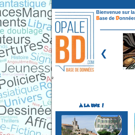
Bienvenue sur la
B
D
ase de
onnées
❮
²
À LA UNE !
Festival BD
(1ére édition)
SOLLIES-VILLE
(Var - France)