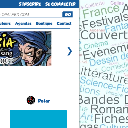
S'INSCRIRE
SE CONNECTER
GO
uteurs
Agendas
Boutique
Contact
❯
Polar
Salon du Livre Policier
(6 éme édition)
CONCARNEAU
(Finistère - France)