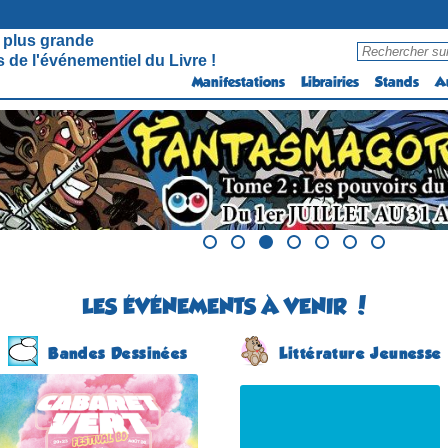
 plus grande
 de l'événementiel du Livre !
Manifestations
Librairies
Stands
A
LES ÉVÉNEMENTS À VENIR !
Bandes Dessinées
Littérature Jeunesse
Le Cabaret Vert
Salon du Livre Jeunesse
(20 éme édition)
(4 éme édition)
CHARLEVILLE-
COSNAC
MÉZIÈRES
(Corrèze - France)