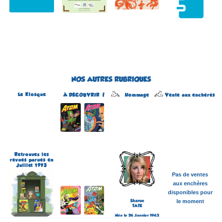
NOS AUTRES RUBRIQUES
Le Kiosque
Hommage
À DÉCOUVRIR !
Vente aux enchères
Atom
Édité par Arédit
Dans la collection Pop
Magazine
Dans la catégorie
REVUES
Plus d'informations
Retrouvez les
revues parues en
Juillet 1973
Pas de ventes
aux enchères
disponibles pour
Sharon
le moment
TATE
Née le 24 Janvier 1943