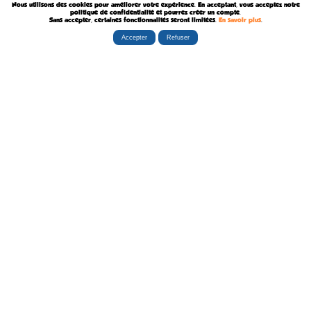
Nous utilisons des cookies pour améliorer votre expérience. En acceptant, vous acceptez notre
Décédée le 9 Août 1969
politique de confidentialité et pourrez créer un compte.
Sans accepter, certaines fonctionnalités seront limitées.
En savoir plus
.
Accepter
Refuser
Rubriques
Boutiques
La Tribu
Éditorial
Albums
Travaux
Carte Festivals
Fanzines
Ateliers
Carte Libraires
Posters
Conférences
Stands
Cartes-postales
Expositions
Agenda Festivals
Marque-pages
La TEAM
Partenaires
Autres
Statistiques
sceneario.com
Publicité
6135 internautes
la-ribambulle.com
FAQ
4323 manifestations
babelio.com
Qui sommes-nous ?
1259 librairies
belles-dedicaces.blogspot
DEVENIR BIENFAITEUR
81314 auteurs
bedetheque.com
Nous contacter
series
Politique Confidentialité
112382 ouvrages
Copyright © 1997-2026 opalebd.com -
Conditions générales d'utilisation
Page générée en 0.4309s | Mémoire utilisée : 6.75 MB