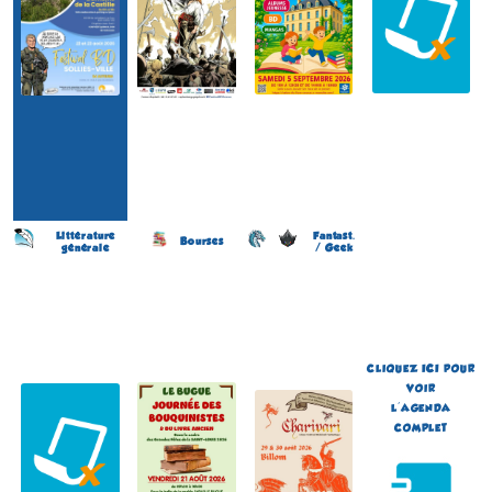
Littérature
Fantast.
Bourses
générale
/ Geek
Salon du Livre
Journée des Bouquinistes
Festival de Littérature
(4 éme édition)
(2 éme édition)
Fantastique Chariva'Livres
(10 éme édition)
SAINT-MARTIN-LEZ-
LE BUGUE
BILLOM
TATINGHEM
(Dordogne - France)
(Puy-de-Dôme - France)
(Pas-de-Calais - France)
le 21 août 2026
du 29 au 30 août 2026
le 6 septembre 2026
Plus d'informations
Plus d'informations
Plus d'informations
CLIQUEZ
ICI
POUR
VOIR
L'AGENDA
COMPLET