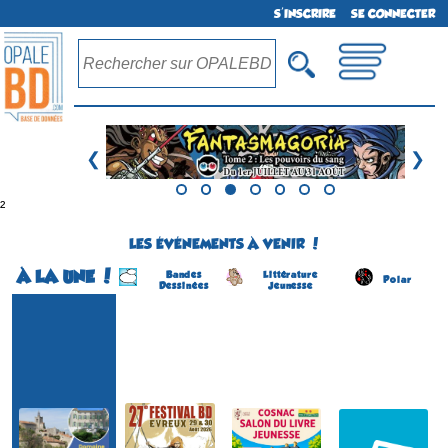
S'INSCRIRE
SE CONNECTER
❮
❯
²
LES ÉVÉNEMENTS À VENIR !
À LA UNE !
Bandes
Littérature
Polar
Dessinées
Jeunesse
Festival BD
Festival normand de la BD
Salon du Livre Jeunesse
Salon du Livre Policier
(1ére édition)
(27 éme édition)
(4 éme édition)
(6 éme édition)
EVREUX
COSNAC
CONCARNEAU
SOLLIES-VILLE
(Eure - France)
(Corrèze - France)
(Finistère - France)
(Var - France)
du 29 au 30 août 2026
le 5 septembre 2026
du 22 au 23 août 2026
du 22 au 23 août 2026
Plus d'informations
Plus d'informations
Plus d'informations
Plus d'informations