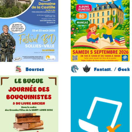
du 22 au 23 août 2026
le 5 septembre 2026
Plus d'informations
Plus d'informations
Bourses
Fantast. / Geek
Journée des
Japan Otaku Festival
Bouquinistes
(1 ére édition)
(2 éme édition)
FLOIRAC
LE BUGUE
(Gironde - France)
(Dordogne - France)
du 5 au 6 septembre
2026
le 21 août 2026
Plus d'informations
Plus d'informations