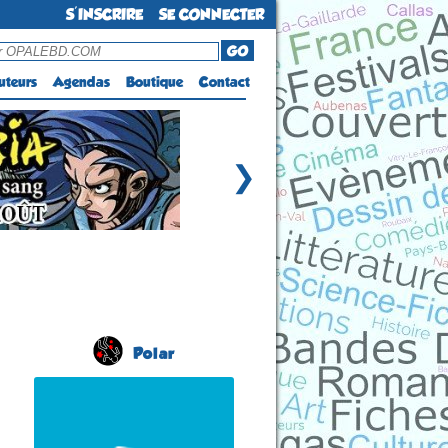
S'INSCRIRE
SE CONNECTER
GO
uteurs
Agendas
Boutique
Contact
❯
Polar
Salon du Livre Policier
(2 éme édition)
CHÂTEAUNEUF-DU-
FAOU