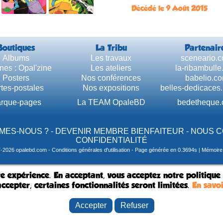
Décédé le 9 Août 2015
Boutiques
La Tribu
Partenair
Albums
Les travaux
sceneario.
nes : Opal'zine
Les ateliers
la-ribambull
Posters
Nos conférences
babelio.c
tes-postales
Nos expositions
belles-dedicaces
rque-pages
La TEAM OpaleBD
bedetheque
MES-NOUS ?
-
DEVENIR MEMBRE BIENFAITEUR
-
NOUS 
CONFIDENTIALITÉ
7-2026 opalebd.com -
Conditions générales d'utilisation
- Page générée en 0.3694s | Mémoire u
e expérience. En acceptant, vous acceptez notre politique
ccepter, certaines fonctionnalités seront limitées.
En savoi
Accepter
Refuser