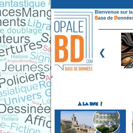
Bienvenue sur la
B
D
ase de
onnées
❮
²
À LA UNE !
Festival BD
(1ére édition)
SOLLIES-VILLE
(Var - France)