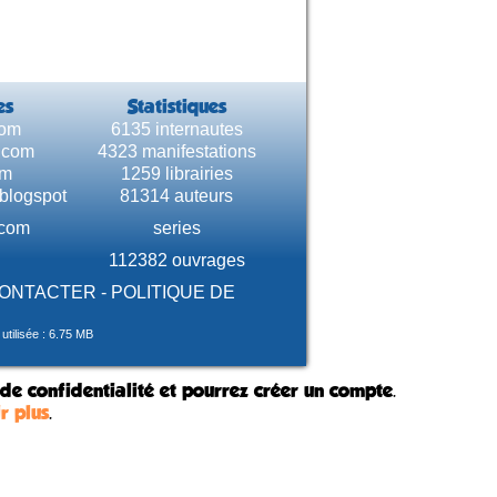
es
Statistiques
com
6135 internautes
e.com
4323 manifestations
om
1259 librairies
.blogspot
81314 auteurs
.com
series
112382 ouvrages
CONTACTER
-
POLITIQUE DE
tilisée : 6.75 MB
 de confidentialité et pourrez créer un compte.
r plus
.