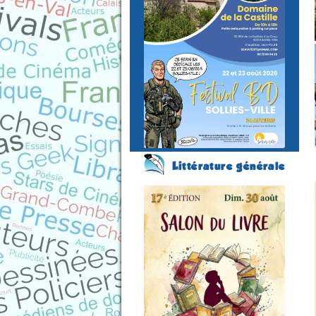
du 22 au 23 août 2026
Plus
d'informations
Littérature générale
Salon du Livre
(17 éme édition)
ALLEVARD
(Isère - France)
le 30 août 2026
Plus d'informations