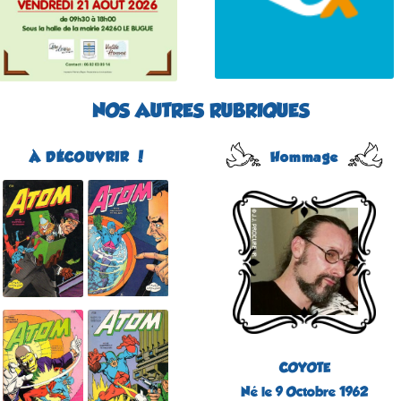
NOS AUTRES RUBRIQUES
À DÉCOUVRIR !
Hommage
Atom
Édité par Arédit
Dans la collection Pop
Magazine
Dans la catégorie
REVUES
Plus d'informations
COYOTE
Né le 9 Octobre 1962