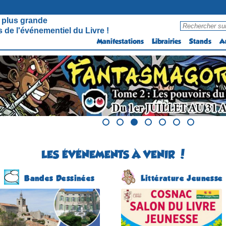
 plus grande
 de l'événementiel du Livre !
Manifestations
Librairies
Stands
A
LES ÉVÉNEMENTS À VENIR !
Bandes Dessinées
Littérature Jeunesse
Festival BD
Salon du Livre Jeunesse
(1 ére édition)
(4 éme édition)
SOLLIES-VILLE
COSNAC
(Var - France)
(Corrèze - France)