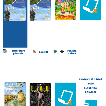
Littérature
Fantast.
Bourses
générale
/ Geek
Salon du Livre et de la BD
Braderie de la BD
Japan Otaku Festival
(27 éme édition)
(11 éme édition)
(1 ére édition)
LARAMIÈRE
LILLE
FLOIRAC
(Lot - France)
(Nord - France)
(Gironde - France)
le 16 août 2026
du 5 au 6 septembre 2026
du 5 au 6 septembre 2026
Plus d'informations
Plus d'informations
Plus d'informations
CLIQUEZ
ICI
POUR
VOIR
L'AGENDA
COMPLET