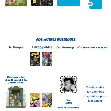
NOS AUTRES RUBRIQUES
Le Kiosque
Hommage
À DÉCOUVRIR !
Vente aux enchères
Atom
Édité par Arédit
Dans la collection Pop
Magazine
Dans la catégorie
REVUES
Plus d'informations
Retrouvez les
revues parues en
Juillet 1973
Pas de ventes
aux enchères
disponibles pour
Oliver
le moment
HARDY
Né le 18 Janvier 1892