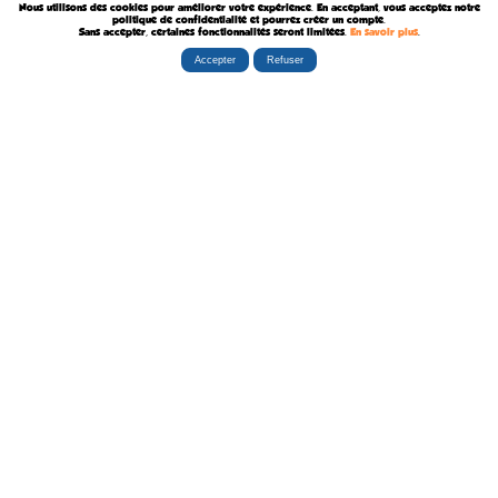
Nous utilisons des cookies pour améliorer votre expérience. En acceptant, vous acceptez notre
Décédé le 7 Août 1957
politique de confidentialité et pourrez créer un compte.
Sans accepter, certaines fonctionnalités seront limitées.
En savoir plus
.
Accepter
Refuser
Rubriques
Boutiques
La Tribu
Éditorial
Albums
Travaux
Carte Festivals
Fanzines
Ateliers
Carte Libraires
Posters
Conférences
Stands
Cartes-postales
Expositions
Agenda Festivals
Marque-pages
La TEAM
Partenaires
Autres
Statistiques
sceneario.com
Publicité
6135 internautes
la-ribambulle.com
FAQ
4323 manifestations
babelio.com
Qui sommes-nous ?
1259 librairies
belles-dedicaces.blogspot
DEVENIR BIENFAITEUR
81314 auteurs
bedetheque.com
Nous contacter
series
Politique Confidentialité
112382 ouvrages
Copyright © 1997-2026 opalebd.com -
Conditions générales d'utilisation
Page générée en 0.3669s | Mémoire utilisée : 6.75 MB