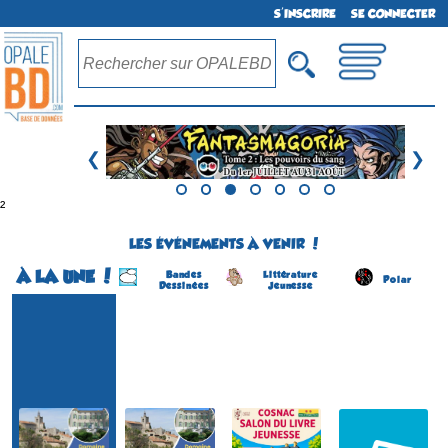
S'INSCRIRE
SE CONNECTER
❮
❯
²
LES ÉVÉNEMENTS À VENIR !
À LA UNE !
Bandes
Littérature
Polar
Dessinées
Jeunesse
Festival BD
Festival BD
Salon du Livre Jeunesse
Salon du Livre Policier
(1ére édition)
(1 ére édition)
(4 éme édition)
(6 éme édition)
SOLLIES-VILLE
COSNAC
CONCARNEAU
SOLLIES-VILLE
(Var - France)
(Corrèze - France)
(Finistère - France)
(Var - France)
du 22 au 23 août 2026
le 5 septembre 2026
du 22 au 23 août 2026
du 22 au 23 août 2026
Plus d'informations
Plus d'informations
Plus d'informations
Plus d'informations