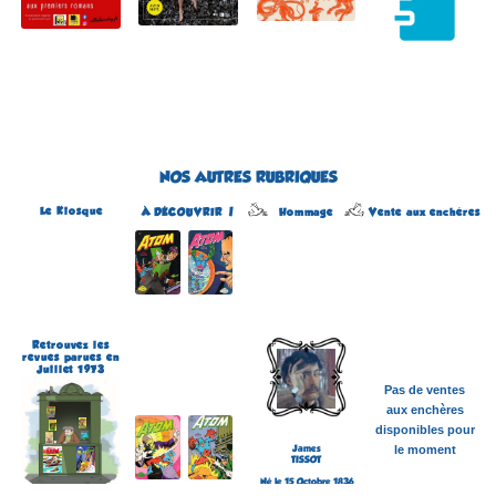
NOS AUTRES RUBRIQUES
Le Kiosque
Hommage
À DÉCOUVRIR !
Vente aux enchères
Atom
Édité par Arédit
Dans la collection Pop
Magazine
Dans la catégorie
REVUES
Plus d'informations
Retrouvez les
revues parues en
Juillet 1973
Pas de ventes
aux enchères
disponibles pour
James
le moment
TISSOT
Né le 15 Octobre 1836