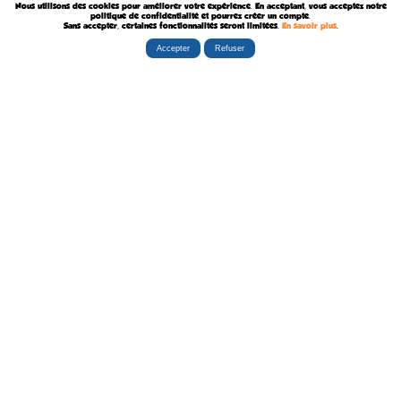
Nous utilisons des cookies pour améliorer votre expérience. En acceptant, vous acceptez notre
Décédé le 8 Août 1902
politique de confidentialité et pourrez créer un compte.
Sans accepter, certaines fonctionnalités seront limitées.
En savoir plus
.
Accepter
Refuser
Rubriques
Boutiques
La Tribu
Éditorial
Albums
Travaux
Carte Festivals
Fanzines
Ateliers
Carte Libraires
Posters
Conférences
Stands
Cartes-postales
Expositions
Agenda Festivals
Marque-pages
La TEAM
Partenaires
Autres
Statistiques
sceneario.com
Publicité
6135 internautes
la-ribambulle.com
FAQ
4323 manifestations
babelio.com
Qui sommes-nous ?
1259 librairies
belles-dedicaces.blogspot
DEVENIR BIENFAITEUR
81314 auteurs
bedetheque.com
Nous contacter
series
Politique Confidentialité
112382 ouvrages
Copyright © 1997-2026 opalebd.com -
Conditions générales d'utilisation
Page générée en 0.4488s | Mémoire utilisée : 6.75 MB