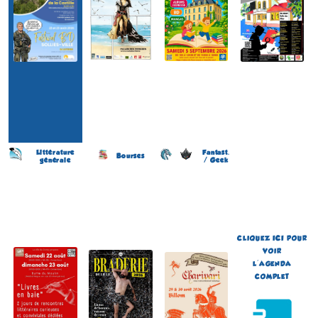
Littérature
Fantast.
Bourses
générale
/ Geek
Fête du Livre Lire en Baie
Braderie de la BD
Festival de Littérature
(5 éme édition)
(11 éme édition)
Fantastique Chariva'Livres
(10 éme édition)
LE CROTOY
LILLE
BILLOM
(Somme - France)
(Nord - France)
(Puy-de-Dôme - France)
du 22 au 23 août 2026
du 5 au 6 septembre 2026
du 29 au 30 août 2026
Plus d'informations
Plus d'informations
Plus d'informations
CLIQUEZ
ICI
POUR
VOIR
L'AGENDA
COMPLET