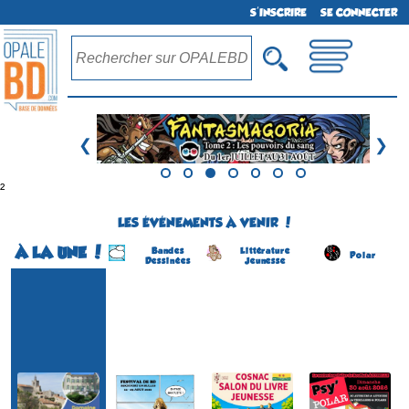
S'INSCRIRE
SE CONNECTER
❮
❯
²
LES ÉVÉNEMENTS À VENIR !
À LA UNE !
Bandes
Littérature
Polar
Dessinées
Jeunesse
Festival BD
ROCH'FORT en BULLES
Salon du Livre Jeunesse
Festival Psy'polar
(1ére édition)
(18 éme édition)
(4 éme édition)
(3 éme édition)
ROCHEFORT (Fr)
COSNAC
ROUFFACH
SOLLIES-VILLE
(Charente-Maritime -
(Corrèze - France)
(Haut-Rhin - France)
(Var - France)
France)
le 5 septembre 2026
le 30 août 2026
du 22 au 23 août 2026
du 22 au 23 août 2026
Plus d'informations
Plus d'informations
Plus d'informations
Plus d'informations