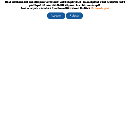
Nous utilisons des cookies pour améliorer votre expérience. En acceptant, vous acceptez notre
Décédé le 7 Août 1957
politique de confidentialité et pourrez créer un compte.
Sans accepter, certaines fonctionnalités seront limitées.
En savoir plus
.
Accepter
Refuser
Rubriques
Boutiques
La Tribu
Éditorial
Albums
Travaux
Carte Festivals
Fanzines
Ateliers
Carte Libraires
Posters
Conférences
Stands
Cartes-postales
Expositions
Agenda Festivals
Marque-pages
La TEAM
Partenaires
Autres
Statistiques
sceneario.com
Publicité
6135 internautes
la-ribambulle.com
FAQ
4323 manifestations
babelio.com
Qui sommes-nous ?
1259 librairies
belles-dedicaces.blogspot
DEVENIR BIENFAITEUR
81314 auteurs
bedetheque.com
Nous contacter
series
Politique Confidentialité
112382 ouvrages
Copyright © 1997-2026 opalebd.com -
Conditions générales d'utilisation
Page générée en 0.4477s | Mémoire utilisée : 6.75 MB