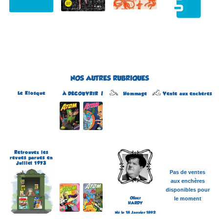
NOS AUTRES RUBRIQUES
Le Kiosque
Hommage
À DÉCOUVRIR !
Vente aux enchères
Atom
Édité par Arédit
Dans la collection Pop
Magazine
Dans la catégorie
REVUES
Plus d'informations
Retrouvez les
revues parues en
Juillet 1973
Pas de ventes
aux enchères
disponibles pour
Oliver
le moment
HARDY
Né le 18 Janvier 1892