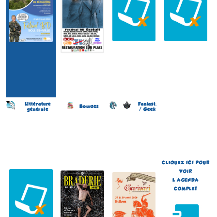
Littérature
Fantast.
Bourses
générale
/ Geek
Salon du Livre
Braderie de la BD
Festival de Littérature
(5 éme édition)
(11 éme édition)
Fantastique Chariva'Livres
(10 éme édition)
LÉON
LILLE
BILLOM
(Landes - France)
(Nord - France)
(Puy-de-Dôme - France)
le 23 août 2026
du 5 au 6 septembre 2026
du 29 au 30 août 2026
Plus d'informations
Plus d'informations
Plus d'informations
CLIQUEZ
ICI
POUR
VOIR
L'AGENDA
COMPLET