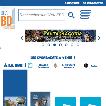
S'INSCRIRE
SE CONNECTER
❮
❯
²
LES ÉVÉNEMENTS À VENIR !
À LA UNE !
Bandes
Littérature
Polar
Dessinées
Jeunesse
Festival BD
Lautrec Objectif Bulles
Salon du Livre Jeunesse
Salon du Livre Policier
(1ére édition)
(8 éme édition)
(4 éme édition)
(2 éme édition)
LAUTREC
COSNAC
CHÂTEAUNEUF-DU-
SOLLIES-VILLE
(Tarn - France)
(Corrèze - France)
FAOU
(Var - France)
(Finistère - France)
du 5 au 6 septembre 2026
le 5 septembre 2026
du 22 au 23 août 2026
du 15 au 16 août 2026
Plus d'informations
Plus d'informations
Plus d'informations
Plus d'informations