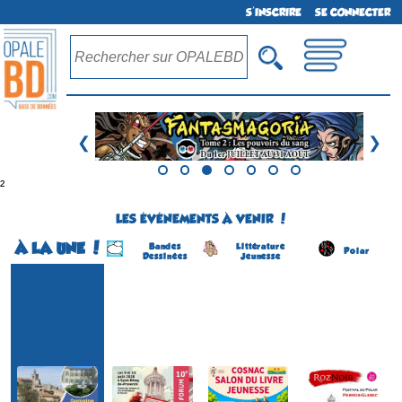
S'INSCRIRE
SE CONNECTER
❮
❯
²
LES ÉVÉNEMENTS À VENIR !
À LA UNE !
Bandes
Littérature
Polar
Dessinées
Jeunesse
Festival BD
Forum de la BD
Salon du Livre Jeunesse
RozNoir - Festival du polar
(1ére édition)
(10 éme édition)
(4 éme édition)
(7 éme édition)
SAINT-RÉMY-DE-
COSNAC
PERROS-GUIREC
SOLLIES-VILLE
PROVENCE
(Corrèze - France)
(Côtes d'Armor - France)
(Var - France)
(Bouches-du-Rhône -
le 5 septembre 2026
du 8 au 13 septembre 2026
du 22 au 23 août 2026
France)
du 9 au 10 août 2026
Plus d'informations
Plus d'informations
Plus d'informations
Plus d'informations