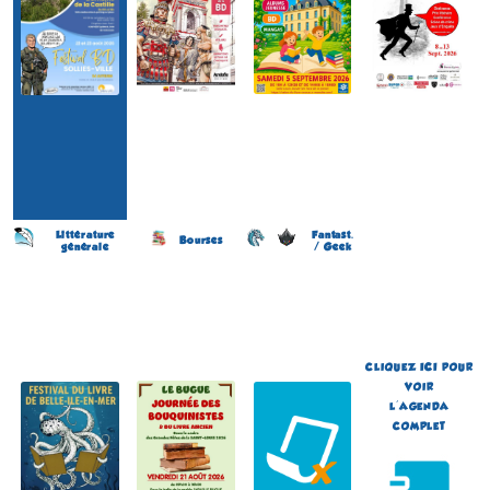
Littérature
Fantast.
Bourses
générale
/ Geek
Festival du livre - 2ème
Journée des Bouquinistes
Japan Otaku Festival
partie
(2 éme édition)
(1 ére édition)
(6 éme édition)
LE BUGUE
FLOIRAC
SAUZON
(Dordogne - France)
(Gironde - France)
(Morbihan - France)
le 21 août 2026
du 5 au 6 septembre 2026
le 10 août 2026
Plus d'informations
Plus d'informations
Plus d'informations
CLIQUEZ
ICI
POUR
VOIR
L'AGENDA
COMPLET