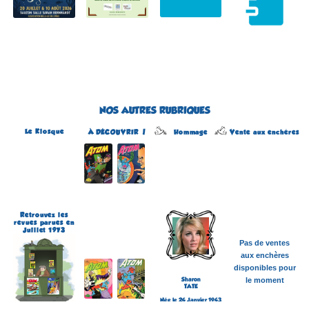
NOS AUTRES RUBRIQUES
Le Kiosque
Hommage
À DÉCOUVRIR !
Vente aux enchères
Atom
Édité par Arédit
Dans la collection Pop
Magazine
Dans la catégorie
REVUES
Plus d'informations
Retrouvez les
revues parues en
Juillet 1973
Pas de ventes
aux enchères
disponibles pour
Sharon
le moment
TATE
Née le 24 Janvier 1943