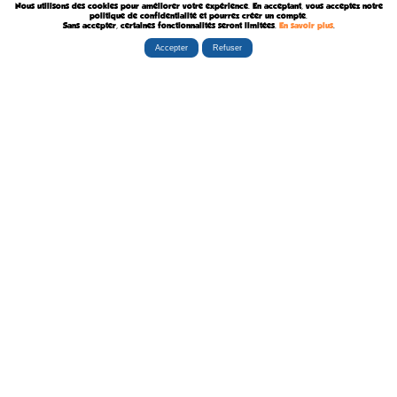
Nous utilisons des cookies pour améliorer votre expérience. En acceptant, vous acceptez notre
Décédée le 9 Août 1969
politique de confidentialité et pourrez créer un compte.
Sans accepter, certaines fonctionnalités seront limitées.
En savoir plus
.
Accepter
Refuser
Rubriques
Boutiques
La Tribu
Éditorial
Albums
Travaux
Carte Festivals
Fanzines
Ateliers
Carte Libraires
Posters
Conférences
Stands
Cartes-postales
Expositions
Agenda Festivals
Marque-pages
La TEAM
Partenaires
Autres
Statistiques
sceneario.com
Publicité
6135 internautes
la-ribambulle.com
FAQ
4323 manifestations
babelio.com
Qui sommes-nous ?
1259 librairies
belles-dedicaces.blogspot
DEVENIR BIENFAITEUR
81314 auteurs
bedetheque.com
Nous contacter
series
Politique Confidentialité
112382 ouvrages
Copyright © 1997-2026 opalebd.com -
Conditions générales d'utilisation
Page générée en 0.4258s | Mémoire utilisée : 6.75 MB