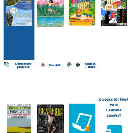
Littérature
Fantast.
Bourses
générale
/ Geek
Salon du Livre - Foire aux
Braderie de la BD
Japan Otaku Festival
bestiaux
(11 éme édition)
(1 ére édition)
(3 éme édition)
LILLE
FLOIRAC
SULLY-SUR-LOIRE
(Nord - France)
(Gironde - France)
(Loiret - France)
du 5 au 6 septembre 2026
du 5 au 6 septembre 2026
le 30 août 2026
Plus d'informations
Plus d'informations
Plus d'informations
CLIQUEZ
ICI
POUR
VOIR
L'AGENDA
COMPLET