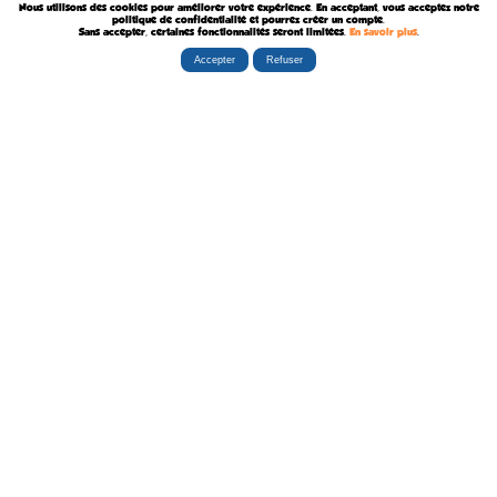
Nous utilisons des cookies pour améliorer votre expérience. En acceptant, vous acceptez notre
Décédé le 8 Août 1987
politique de confidentialité et pourrez créer un compte.
Sans accepter, certaines fonctionnalités seront limitées.
En savoir plus
.
Accepter
Refuser
Rubriques
Boutiques
La Tribu
Éditorial
Albums
Travaux
Carte Festivals
Fanzines
Ateliers
Carte Libraires
Posters
Conférences
Stands
Cartes-postales
Expositions
Agenda Festivals
Marque-pages
La TEAM
Partenaires
Autres
Statistiques
sceneario.com
Publicité
6135 internautes
la-ribambulle.com
FAQ
4323 manifestations
babelio.com
Qui sommes-nous ?
1259 librairies
belles-dedicaces.blogspot
DEVENIR BIENFAITEUR
81314 auteurs
bedetheque.com
Nous contacter
series
Politique Confidentialité
112382 ouvrages
Copyright © 1997-2026 opalebd.com -
Conditions générales d'utilisation
Page générée en 0.3577s | Mémoire utilisée : 6.75 MB