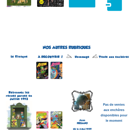
NOS AUTRES RUBRIQUES
Le Kiosque
Hommage
À DÉCOUVRIR !
Vente aux enchères
Atom
Édité par Arédit
Dans la collection Pop
Magazine
Dans la catégorie
REVUES
Plus d'informations
Retrouvez les
revues parues en
Juillet 1973
Pas de ventes
aux enchères
disponibles pour
Jean
le moment
FRISANO
Né le 6 Mai 1927