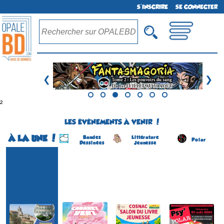
S'INSCRIRE
SE CONNECTER
❮
❯
²
LES ÉVÉNEMENTS À VENIR !
À LA UNE !
Bandes
Littérature
Polar
Dessinées
Jeunesse
Festival BD
Le Cabaret Vert
Salon du Livre Jeunesse
Festival Psy'polar
(1ére édition)
(20 éme édition)
(4 éme édition)
(3 éme édition)
CHARLEVILLE-
COSNAC
ROUFFACH
SOLLIES-VILLE
MÉZIÈRES
(Corrèze - France)
(Haut-Rhin - France)
(Var - France)
(Ardennes - France)
le 5 septembre 2026
le 30 août 2026
du 22 au 23 août 2026
du 20 au 23 août 2026
Plus d'informations
Plus d'informations
Plus d'informations
Plus d'informations