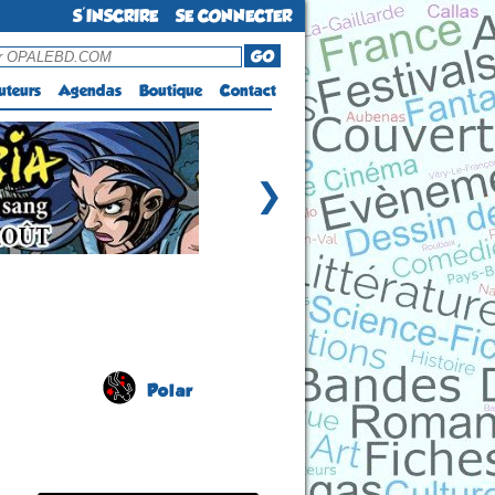
S'INSCRIRE
SE CONNECTER
GO
uteurs
Agendas
Boutique
Contact
❯
Polar
Salon du Livre Policier
(1 ére édition)
FOUESNANT
(Finistère - France)