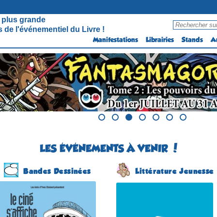
 plus grande
 de l'événementiel du Livre !
Manifestations
Librairies
Stands
A
LES ÉVÉNEMENTS À VENIR !
Bandes Dessinées
Littérature Jeunesse
Programme estival
Salon du Livre Jeunesse
2026
(4 éme édition)
(19 éme édition)
COSNAC
NÉRAC
(Corrèze - France)