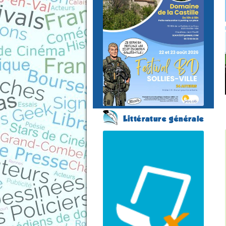
du 22 au 23 août 2026
Plus
d'informations
Littérature générale
Festival du Livre / Foire
aux Livres
(35 éme édition)
ANGLES-SUR-L
´ANGLIN
(Vienne - France)
du 14 au 16 août 2026
Plus d'informations