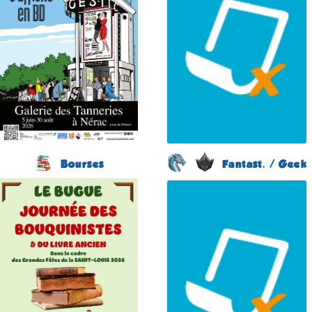
(Lot-et-Garonne -
le 5 septembre 2026
France)
du 5 juin au 30 août
Plus d'informations
2026
Plus d'informations
Bourses
Fantast. / Geek
Journée des
Japan Otaku Festival
Bouquinistes
(1 ére édition)
(2 éme édition)
FLOIRAC
LE BUGUE
(Gironde - France)
(Dordogne - France)
du 5 au 6 septembre
2026
le 21 août 2026
Plus d'informations
Plus d'informations