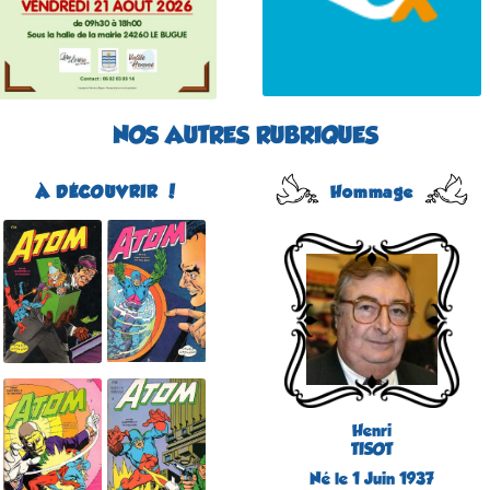
NOS AUTRES RUBRIQUES
À DÉCOUVRIR !
Hommage
Atom
Édité par Arédit
Dans la collection Pop
Magazine
Dans la catégorie
REVUES
Plus d'informations
Henri
TISOT
Né le 1 Juin 1937