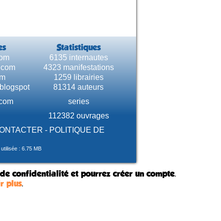
es
Statistiques
com
6135 internautes
e.com
4323 manifestations
om
1259 librairies
.blogspot
81314 auteurs
.com
series
112382 ouvrages
CONTACTER
-
POLITIQUE DE
tilisée : 6.75 MB
 de confidentialité et pourrez créer un compte.
r plus
.