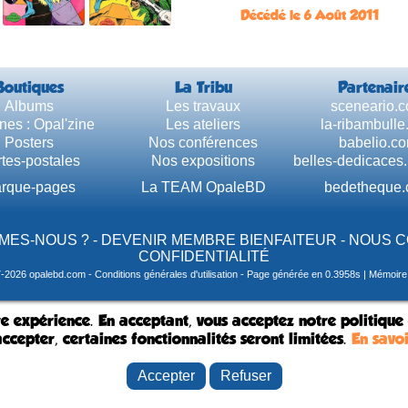
Décédé le 6 Août 2011
Boutiques
La Tribu
Partenair
Albums
Les travaux
sceneario.
nes : Opal'zine
Les ateliers
la-ribambull
Posters
Nos conférences
babelio.c
tes-postales
Nos expositions
belles-dedicaces
rque-pages
La TEAM OpaleBD
bedetheque
MES-NOUS ?
-
DEVENIR MEMBRE BIENFAITEUR
-
NOUS 
CONFIDENTIALITÉ
7-2026 opalebd.com -
Conditions générales d'utilisation
- Page générée en 0.3958s | Mémoire u
e expérience. En acceptant, vous acceptez notre politique
ccepter, certaines fonctionnalités seront limitées.
En savoi
Accepter
Refuser