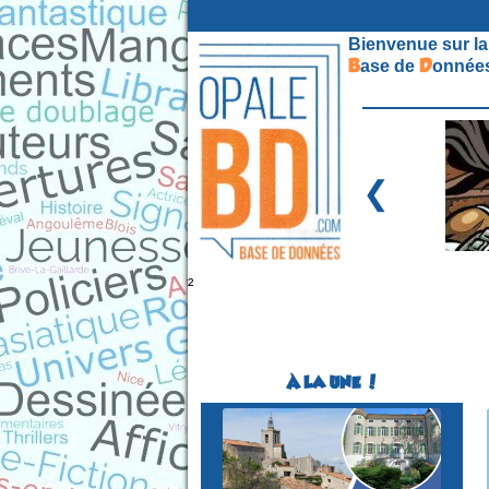
Bienvenue sur la
B
D
ase de
onnées
❮
²
À LA UNE !
Festival BD
(1ére édition)
SOLLIES-VILLE
(Var - France)