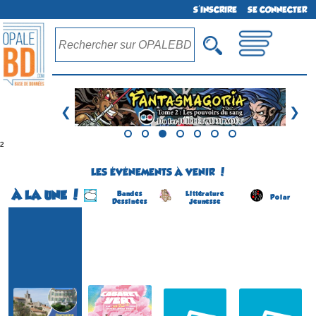
S'INSCRIRE
SE CONNECTER
❮
❯
²
LES ÉVÉNEMENTS À VENIR !
À LA UNE !
Bandes
Littérature
Polar
Dessinées
Jeunesse
Festival BD
Le Cabaret Vert
Salon du Livre Jeunesse
Salon du Livre Policier
(1ére édition)
(20 éme édition)
(4 éme édition)
(6 éme édition)
CHARLEVILLE-
COSNAC
CONCARNEAU
SOLLIES-VILLE
MÉZIÈRES
(Corrèze - France)
(Finistère - France)
(Var - France)
(Ardennes - France)
le 5 septembre 2026
du 22 au 23 août 2026
du 22 au 23 août 2026
du 20 au 23 août 2026
Plus d'informations
Plus d'informations
Plus d'informations
Plus d'informations