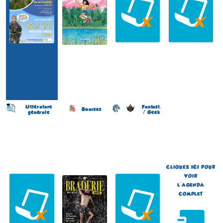
Littérature
Fantast.
Bourses
générale
/ Geek
Festival du Livre / Foire aux
Braderie de la BD
Japan Otaku Festival
Livres
(11 éme édition)
(1 ére édition)
(35 éme édition)
LILLE
FLOIRAC
ANGLES-SUR-L
(Nord - France)
(Gironde - France)
´ANGLIN
du 5 au 6 septembre 2026
du 5 au 6 septembre 2026
(Vienne - France)
du 14 au 16 août 2026
Plus d'informations
Plus d'informations
CLIQUEZ
ICI
POUR
Plus d'informations
VOIR
L'AGENDA
COMPLET