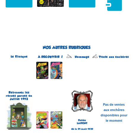
NOS AUTRES RUBRIQUES
Le Kiosque
Hommage
À DÉCOUVRIR !
Vente aux enchères
Atom
Édité par Arédit
Dans la collection Pop
Magazine
Dans la catégorie
REVUES
Plus d'informations
Retrouvez les
revues parues en
Juillet 1973
Pas de ventes
aux enchères
disponibles pour
Patrice
le moment
LAFFONT
Né le 21 Août 1939