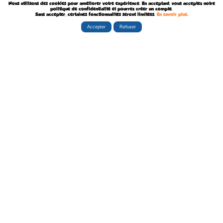
Nous utilisons des cookies pour améliorer votre expérience. En acceptant, vous acceptez notre
Décédé le 7 Août 2024
politique de confidentialité et pourrez créer un compte.
Sans accepter, certaines fonctionnalités seront limitées.
En savoir plus
.
Accepter
Refuser
Rubriques
Boutiques
La Tribu
Éditorial
Albums
Travaux
Carte Festivals
Fanzines
Ateliers
Carte Libraires
Posters
Conférences
Stands
Cartes-postales
Expositions
Agenda Festivals
Marque-pages
La TEAM
Partenaires
Autres
Statistiques
sceneario.com
Publicité
6135 internautes
la-ribambulle.com
FAQ
4323 manifestations
babelio.com
Qui sommes-nous ?
1259 librairies
belles-dedicaces.blogspot
DEVENIR BIENFAITEUR
81314 auteurs
bedetheque.com
Nous contacter
series
Politique Confidentialité
112382 ouvrages
Copyright © 1997-2026 opalebd.com -
Conditions générales d'utilisation
Page générée en 0.407s | Mémoire utilisée : 6.75 MB