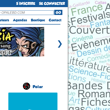
S'INSCRIRE
SE CONNECTER
GO
uteurs
Agendas
Boutique
Contact
❯
Polar
Salon du Livre Policier
(6 éme édition)
CONCARNEAU
(Finistère - France)