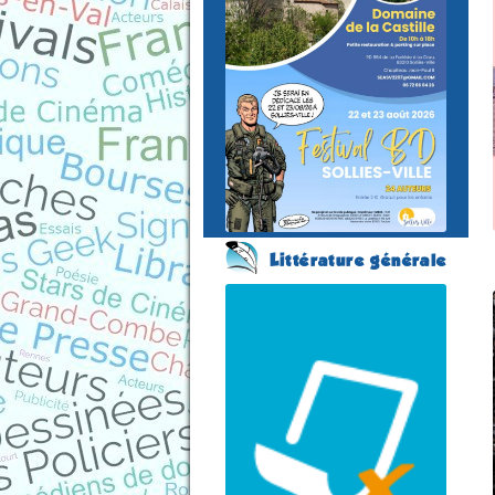
du 22 au 23 août 2026
Plus
d'informations
Littérature générale
Salon des écrivains
(8 éme édition)
VALS-LES-BAINS
(Ardèche - France)
le 30 août 2026
Plus d'informations