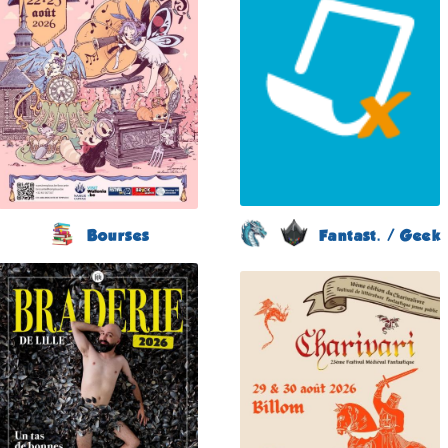
du 22 au 23 août 2026
le 5 septembre 2026
Plus d'informations
Plus d'informations
Bourses
Fantast. / Geek
Braderie de la BD
Festival de Littérature
(11 éme édition)
Fantastique
Chariva'Livres
LILLE
(10 éme édition)
(Nord - France)
BILLOM
du 5 au 6 septembre
(Puy-de-Dôme -
2026
France)
Plus d'informations
du 29 au 30 août 2026
Plus d'informations