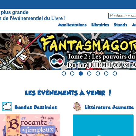
 plus grande
 de l'événementiel du Livre !
Manifestations
Librairies
Stands
A
LES ÉVÉNEMENTS À VENIR !
Bandes Dessinées
Littérature Jeunesse
Festival BD Temploux
Salon du Livre Jeunesse
(39 éme édition)
(4 éme édition)
TEMPLOUX
COSNAC
(Namur - Belgique)
(Corrèze - France)