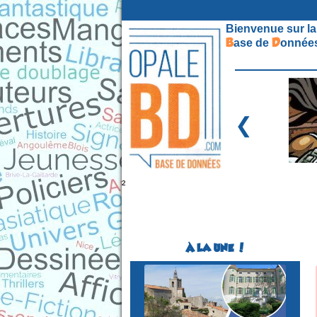
Bienvenue sur la
B
D
ase de
onnées
❮
²
À LA UNE !
Festival BD
(1ére édition)
SOLLIES-VILLE
(Var - France)