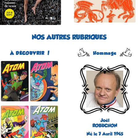
NOS AUTRES RUBRIQUES
À DÉCOUVRIR !
Hommage
Atom
Édité par Arédit
Dans la collection Pop
Magazine
Dans la catégorie
REVUES
Plus d'informations
Joël
ROBUCHON
Né le 7 Avril 1945