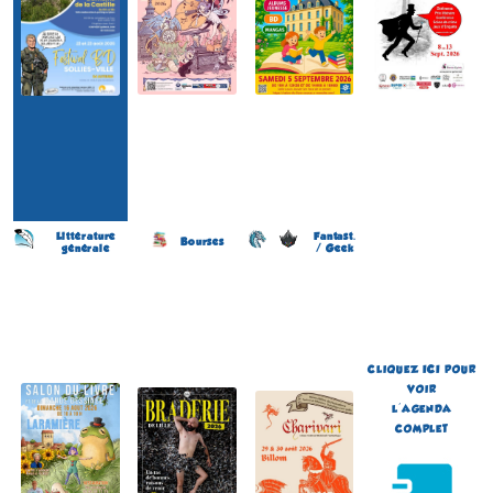
Littérature
Fantast.
Bourses
générale
/ Geek
Salon du Livre et de la BD
Braderie de la BD
Festival de Littérature
(27 éme édition)
(11 éme édition)
Fantastique Chariva'Livres
(10 éme édition)
LARAMIÈRE
LILLE
BILLOM
(Lot - France)
(Nord - France)
(Puy-de-Dôme - France)
le 16 août 2026
du 5 au 6 septembre 2026
du 29 au 30 août 2026
Plus d'informations
Plus d'informations
Plus d'informations
CLIQUEZ
ICI
POUR
VOIR
L'AGENDA
COMPLET