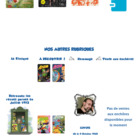
NOS AUTRES RUBRIQUES
Le Kiosque
Hommage
À DÉCOUVRIR !
Vente aux enchères
Atom
Édité par Arédit
Dans la collection Pop
Magazine
Dans la catégorie
REVUES
Plus d'informations
Retrouvez les
revues parues en
Juillet 1973
Pas de ventes
aux enchères
disponibles pour
le moment
COYOTE
Né le 9 Octobre 1962