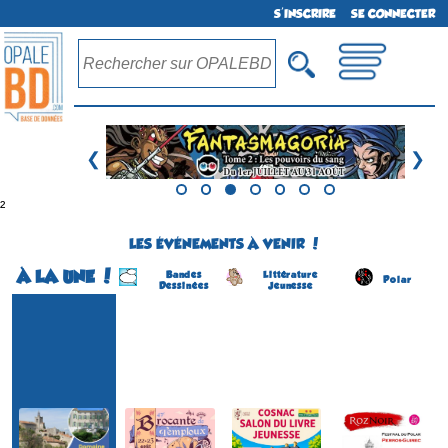
S'INSCRIRE
SE CONNECTER
❮
❯
²
LES ÉVÉNEMENTS À VENIR !
À LA UNE !
Bandes
Littérature
Polar
Dessinées
Jeunesse
Festival BD
Festival BD Temploux
Salon du Livre Jeunesse
RozNoir - Festival du polar
(1ére édition)
(39 éme édition)
(4 éme édition)
(7 éme édition)
TEMPLOUX
COSNAC
PERROS-GUIREC
SOLLIES-VILLE
(Namur - Belgique)
(Corrèze - France)
(Côtes d'Armor - France)
(Var - France)
du 22 au 23 août 2026
le 5 septembre 2026
du 8 au 13 septembre 2026
du 22 au 23 août 2026
Plus d'informations
Plus d'informations
Plus d'informations
Plus d'informations