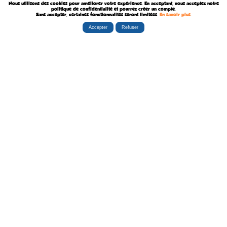
Nous utilisons des cookies pour améliorer votre expérience. En acceptant, vous acceptez notre
Décédé le 9 Août 2015
politique de confidentialité et pourrez créer un compte.
Sans accepter, certaines fonctionnalités seront limitées.
En savoir plus
.
Accepter
Refuser
Rubriques
Boutiques
La Tribu
Éditorial
Albums
Travaux
Carte Festivals
Fanzines
Ateliers
Carte Libraires
Posters
Conférences
Stands
Cartes-postales
Expositions
Agenda Festivals
Marque-pages
La TEAM
Partenaires
Autres
Statistiques
sceneario.com
Publicité
6135 internautes
la-ribambulle.com
FAQ
4323 manifestations
babelio.com
Qui sommes-nous ?
1259 librairies
belles-dedicaces.blogspot
DEVENIR BIENFAITEUR
81314 auteurs
bedetheque.com
Nous contacter
series
Politique Confidentialité
112382 ouvrages
Copyright © 1997-2026 opalebd.com -
Conditions générales d'utilisation
Page générée en 0.3835s | Mémoire utilisée : 6.75 MB