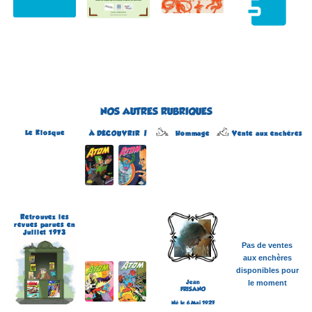
NOS AUTRES RUBRIQUES
Le Kiosque
Hommage
À DÉCOUVRIR !
Vente aux enchères
Atom
Édité par Arédit
Dans la collection Pop
Magazine
Dans la catégorie
REVUES
Plus d'informations
Retrouvez les
revues parues en
Juillet 1973
Pas de ventes
aux enchères
disponibles pour
Jean
le moment
FRISANO
Né le 6 Mai 1927