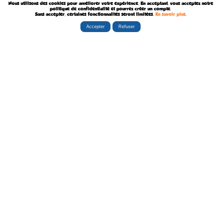
Nous utilisons des cookies pour améliorer votre expérience. En acceptant, vous acceptez notre
Décédé le 8 Août 1987
politique de confidentialité et pourrez créer un compte.
Sans accepter, certaines fonctionnalités seront limitées.
En savoir plus
.
Accepter
Refuser
Rubriques
Boutiques
La Tribu
Éditorial
Albums
Travaux
Carte Festivals
Fanzines
Ateliers
Carte Libraires
Posters
Conférences
Stands
Cartes-postales
Expositions
Agenda Festivals
Marque-pages
La TEAM
Partenaires
Autres
Statistiques
sceneario.com
Publicité
6135 internautes
la-ribambulle.com
FAQ
4323 manifestations
babelio.com
Qui sommes-nous ?
1259 librairies
belles-dedicaces.blogspot
DEVENIR BIENFAITEUR
81314 auteurs
bedetheque.com
Nous contacter
series
Politique Confidentialité
112382 ouvrages
Copyright © 1997-2026 opalebd.com -
Conditions générales d'utilisation
Page générée en 0.4382s | Mémoire utilisée : 6.75 MB