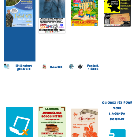
Littérature
Fantast.
Bourses
générale
/ Geek
Salon du Livre
Journée des Bouquinistes
Festival de Littérature
(4 éme édition)
(2 éme édition)
Fantastique Chariva'Livres
(10 éme édition)
SAINT-MARTIN-LEZ-
LE BUGUE
BILLOM
TATINGHEM
(Dordogne - France)
(Puy-de-Dôme - France)
(Pas-de-Calais - France)
le 21 août 2026
du 29 au 30 août 2026
le 6 septembre 2026
Plus d'informations
Plus d'informations
Plus d'informations
CLIQUEZ
ICI
POUR
VOIR
L'AGENDA
COMPLET