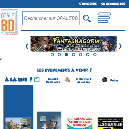
S'INSCRIRE
SE CONNECTER
❮
❯
²
LES ÉVÉNEMENTS À VENIR !
À LA UNE !
Bandes
Littérature
Polar
Dessinées
Jeunesse
Festival BD
Lautrec Objectif Bulles
Salon du Livre Jeunesse
Salon de Livre Policier
(1ére édition)
(8 éme édition)
(4 éme édition)
(4 éme édition)
LAUTREC
COSNAC
CARANTEC
SOLLIES-VILLE
(Tarn - France)
(Corrèze - France)
(Finistère - France)
(Var - France)
du 5 au 6 septembre 2026
le 5 septembre 2026
du 8 au 9 août 2026
du 22 au 23 août 2026
Plus d'informations
Plus d'informations
Plus d'informations
Plus d'informations