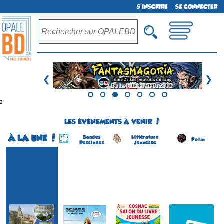
S'INSCRIRE
SE CONNECTER
❮
❯
²
LES ÉVÉNEMENTS À VENIR !
À LA UNE !
Bandes
Littérature
Polar
Dessinées
Jeunesse
Festival BD
ROCH'FORT en BULLES
Salon du Livre Jeunesse
Salon du Livre Policier
(1ére édition)
(18 éme édition)
(4 éme édition)
(2 éme édition)
ROCHEFORT (Fr)
COSNAC
CHÂTEAUNEUF-DU-
SOLLIES-VILLE
(Charente-Maritime -
(Corrèze - France)
FAOU
(Var - France)
France)
(Finistère - France)
le 5 septembre 2026
du 22 au 23 août 2026
du 22 au 23 août 2026
du 15 au 16 août 2026
Plus d'informations
Plus d'informations
Plus d'informations
Plus d'informations