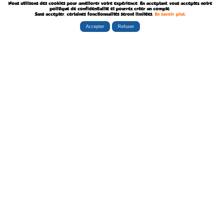
Nous utilisons des cookies pour améliorer votre expérience. En acceptant, vous acceptez notre
Décédé le 8 Août 1918
politique de confidentialité et pourrez créer un compte.
Sans accepter, certaines fonctionnalités seront limitées.
En savoir plus
.
Accepter
Refuser
Rubriques
Boutiques
La Tribu
Éditorial
Albums
Travaux
Carte Festivals
Fanzines
Ateliers
Carte Libraires
Posters
Conférences
Stands
Cartes-postales
Expositions
Agenda Festivals
Marque-pages
La TEAM
Partenaires
Autres
Statistiques
sceneario.com
Publicité
6135 internautes
la-ribambulle.com
FAQ
4323 manifestations
babelio.com
Qui sommes-nous ?
1259 librairies
belles-dedicaces.blogspot
DEVENIR BIENFAITEUR
81314 auteurs
bedetheque.com
Nous contacter
series
Politique Confidentialité
112382 ouvrages
Copyright © 1997-2026 opalebd.com -
Conditions générales d'utilisation
Page générée en 0.4059s | Mémoire utilisée : 6.75 MB