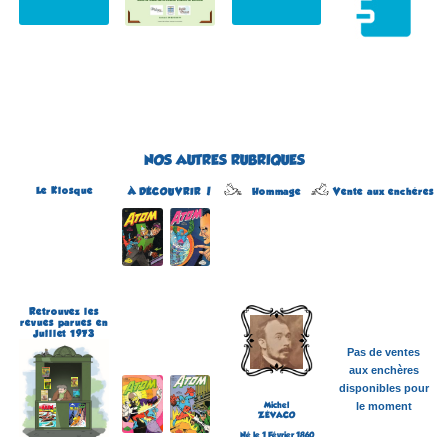
NOS AUTRES RUBRIQUES
Le Kiosque
Hommage
À DÉCOUVRIR !
Vente aux enchères
Atom
Édité par Arédit
Dans la collection Pop
Magazine
Dans la catégorie
REVUES
Plus d'informations
Retrouvez les
revues parues en
Juillet 1973
Pas de ventes
aux enchères
disponibles pour
Michel
le moment
ZÉVACO
Né le 1 Février 1860