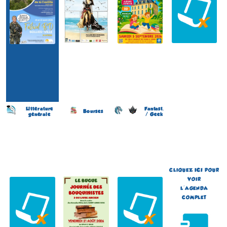
Littérature
Fantast.
Bourses
générale
/ Geek
Salon du Livre
Journée des Bouquinistes
Japan Otaku Festival
(12 éme édition)
(2 éme édition)
(1 ére édition)
VILLERS-SUR-MER
LE BUGUE
FLOIRAC
(Calvados - France)
(Dordogne - France)
(Gironde - France)
le 23 août 2026
le 21 août 2026
du 5 au 6 septembre 2026
Plus d'informations
Plus d'informations
Plus d'informations
CLIQUEZ
ICI
POUR
VOIR
L'AGENDA
COMPLET