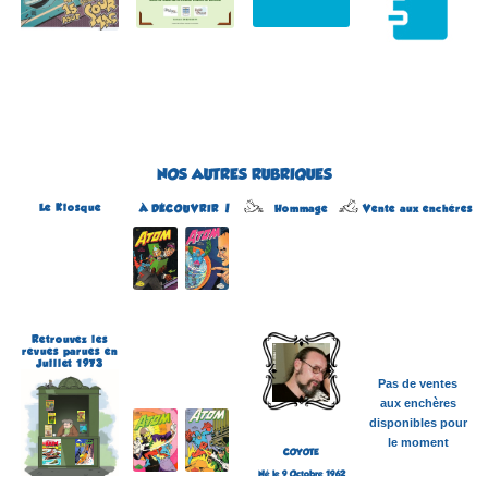
NOS AUTRES RUBRIQUES
Le Kiosque
Hommage
À DÉCOUVRIR !
Vente aux enchères
Atom
Édité par Arédit
Dans la collection Pop
Magazine
Dans la catégorie
REVUES
Plus d'informations
Retrouvez les
revues parues en
Juillet 1973
Pas de ventes
aux enchères
disponibles pour
le moment
COYOTE
Né le 9 Octobre 1962