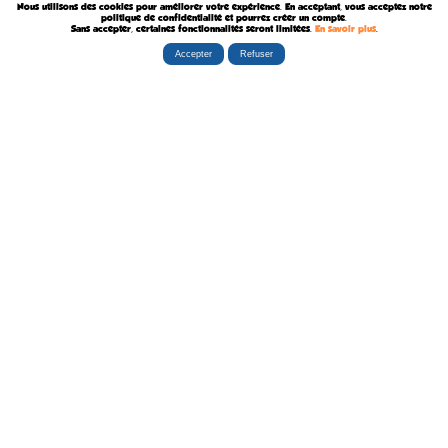
Nous utilisons des cookies pour améliorer votre expérience. En acceptant, vous acceptez notre
Décédé le 9 Août 2015
politique de confidentialité et pourrez créer un compte.
Sans accepter, certaines fonctionnalités seront limitées.
En savoir plus
.
Accepter
Refuser
Rubriques
Boutiques
La Tribu
Éditorial
Albums
Travaux
Carte Festivals
Fanzines
Ateliers
Carte Libraires
Posters
Conférences
Stands
Cartes-postales
Expositions
Agenda Festivals
Marque-pages
La TEAM
Partenaires
Autres
Statistiques
sceneario.com
Publicité
6135 internautes
la-ribambulle.com
FAQ
4323 manifestations
babelio.com
Qui sommes-nous ?
1259 librairies
belles-dedicaces.blogspot
DEVENIR BIENFAITEUR
81314 auteurs
bedetheque.com
Nous contacter
series
Politique Confidentialité
112382 ouvrages
Copyright © 1997-2026 opalebd.com -
Conditions générales d'utilisation
Page générée en 0.3538s | Mémoire utilisée : 6.75 MB