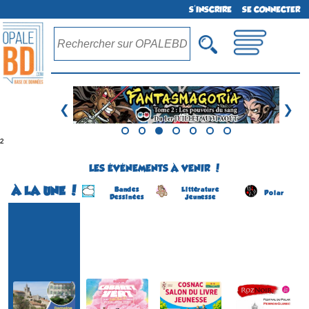
S'INSCRIRE
SE CONNECTER
❮
❯
²
LES ÉVÉNEMENTS À VENIR !
À LA UNE !
Bandes
Littérature
Polar
Dessinées
Jeunesse
Festival BD
Le Cabaret Vert
Salon du Livre Jeunesse
RozNoir - Festival du polar
(1ére édition)
(20 éme édition)
(4 éme édition)
(7 éme édition)
CHARLEVILLE-
COSNAC
PERROS-GUIREC
SOLLIES-VILLE
MÉZIÈRES
(Corrèze - France)
(Côtes d'Armor - France)
(Var - France)
(Ardennes - France)
le 5 septembre 2026
du 8 au 13 septembre 2026
du 22 au 23 août 2026
du 20 au 23 août 2026
Plus d'informations
Plus d'informations
Plus d'informations
Plus d'informations