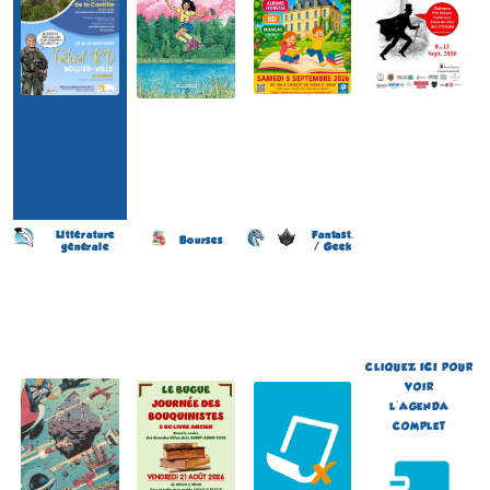
Littérature
Fantast.
Bourses
générale
/ Geek
Salon du Livre et de la
Journée des Bouquinistes
Japan Otaku Festival
Bande Dessinée
(2 éme édition)
(1 ére édition)
(13 éme édition)
LE BUGUE
FLOIRAC
SOURZAC
(Dordogne - France)
(Gironde - France)
(Dordogne - France)
le 21 août 2026
du 5 au 6 septembre 2026
le 15 août 2026
Plus d'informations
Plus d'informations
Plus d'informations
CLIQUEZ
ICI
POUR
VOIR
L'AGENDA
COMPLET