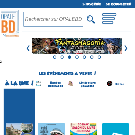
S'INSCRIRE
SE CONNECTER
❮
❯
²
LES ÉVÉNEMENTS À VENIR !
À LA UNE !
Bandes
Littérature
Polar
Dessinées
Jeunesse
Festival BD
Programme estival 2026
Salon du Livre Jeunesse
Salon du Livre Policier
(1ére édition)
(19 éme édition)
(4 éme édition)
(2 éme édition)
NÉRAC
COSNAC
CHÂTEAUNEUF-DU-
SOLLIES-VILLE
(Lot-et-Garonne -
(Corrèze - France)
FAOU
(Var - France)
France)
(Finistère - France)
le 5 septembre 2026
du 22 au 23 août 2026
du 5 juin au 30 août 2026
du 15 au 16 août 2026
Plus d'informations
Plus d'informations
Plus d'informations
Plus d'informations