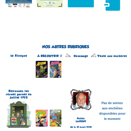
NOS AUTRES RUBRIQUES
Le Kiosque
Hommage
À DÉCOUVRIR !
Vente aux enchères
Atom
Édité par Arédit
Dans la collection Pop
Magazine
Dans la catégorie
REVUES
Plus d'informations
Retrouvez les
revues parues en
Juillet 1973
Pas de ventes
aux enchères
disponibles pour
Patrice
le moment
LAFFONT
Né le 21 Août 1939