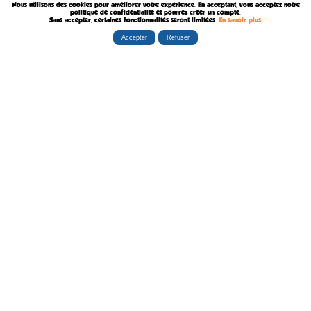
Nous utilisons des cookies pour améliorer votre expérience. En acceptant, vous acceptez notre
Décédé le 7 Août 2024
politique de confidentialité et pourrez créer un compte.
Sans accepter, certaines fonctionnalités seront limitées.
En savoir plus
.
Accepter
Refuser
Rubriques
Boutiques
La Tribu
Éditorial
Albums
Travaux
Carte Festivals
Fanzines
Ateliers
Carte Libraires
Posters
Conférences
Stands
Cartes-postales
Expositions
Agenda Festivals
Marque-pages
La TEAM
Partenaires
Autres
Statistiques
sceneario.com
Publicité
6135 internautes
la-ribambulle.com
FAQ
4323 manifestations
babelio.com
Qui sommes-nous ?
1259 librairies
belles-dedicaces.blogspot
DEVENIR BIENFAITEUR
81314 auteurs
bedetheque.com
Nous contacter
series
Politique Confidentialité
112382 ouvrages
Copyright © 1997-2026 opalebd.com -
Conditions générales d'utilisation
Page générée en 0.3944s | Mémoire utilisée : 6.75 MB