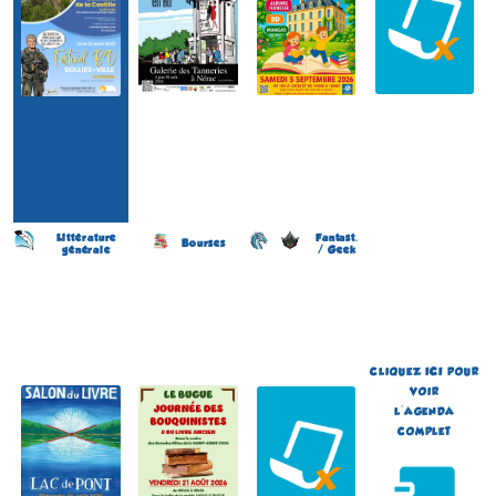
Littérature
Fantast.
Bourses
générale
/ Geek
Salon du Livre
Journée des Bouquinistes
Japan Otaku Festival
(6 éme édition)
(2 éme édition)
(1 ére édition)
PONT-ET-MASSÈNE
LE BUGUE
FLOIRAC
(Côte-d'Or - France)
(Dordogne - France)
(Gironde - France)
le 16 août 2026
le 21 août 2026
du 5 au 6 septembre 2026
Plus d'informations
Plus d'informations
Plus d'informations
CLIQUEZ
ICI
POUR
VOIR
L'AGENDA
COMPLET