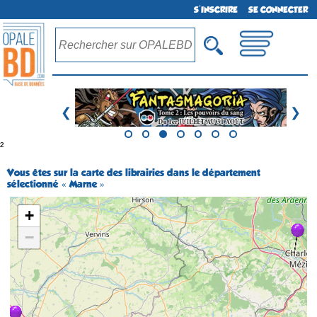
S'INSCRIRE
SE CONNECTER
❮
❯
²
Vous êtes sur la carte des librairies dans le département
sélectionné « Marne »
+
−