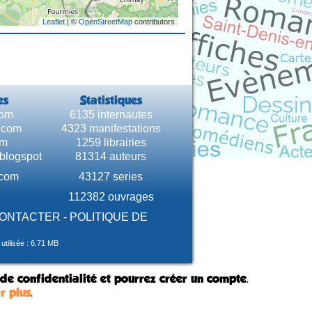
Leaflet
| ©
OpenStreetMap
contributors
es
Statistiques
com
6135 internautes
e.com
4323 manifestations
om
1259 librairies
.blogspot
81314 auteurs
.com
43127 series
112382 ouvrages
CONTACTER
-
POLITIQUE DE
tilisée : 6.71 MB
 de confidentialité et pourrez créer un compte.
r plus
.