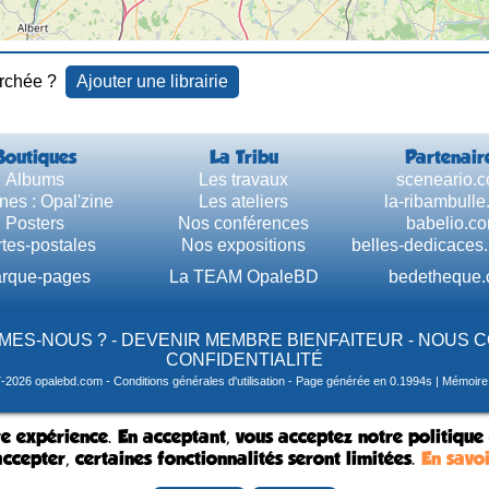
erchée ?
Ajouter une librairie
Boutiques
La Tribu
Partenair
Albums
Les travaux
sceneario.
nes : Opal'zine
Les ateliers
la-ribambull
Posters
Nos conférences
babelio.c
tes-postales
Nos expositions
belles-dedicaces
rque-pages
La TEAM OpaleBD
bedetheque
MES-NOUS ?
-
DEVENIR MEMBRE BIENFAITEUR
-
NOUS 
CONFIDENTIALITÉ
7-2026 opalebd.com -
Conditions générales d'utilisation
- Page générée en 0.1994s | Mémoire u
e expérience. En acceptant, vous acceptez notre politique
ccepter, certaines fonctionnalités seront limitées.
En savoi