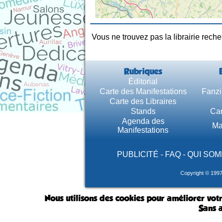
Vous ne trouvez pas la librairie rech
Rubriques
Éditorial
Carte des Manifestations
Fanzi
Carte des Libraires
Stands
Car
Agenda des
Ma
Manifestations
PUBLICITÉ
-
FAQ
-
QUI SOM
Copyright © 199
Nous utilisons des cookies pour améliorer votr
Sans a