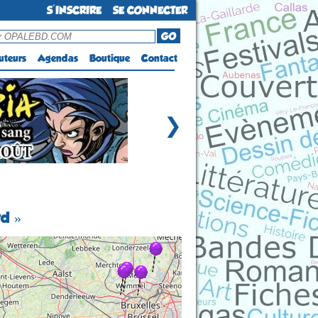
S'INSCRIRE
SE CONNECTER
GO
uteurs
Agendas
Boutique
Contact
❯
rd »