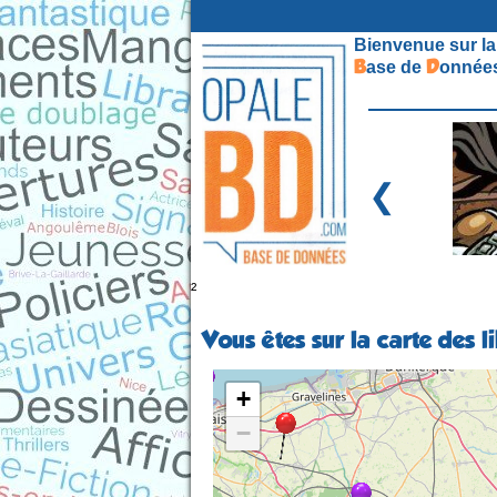
Bienvenue sur la
B
D
ase de
onnées
❮
²
Vous êtes sur la carte des 
+
−