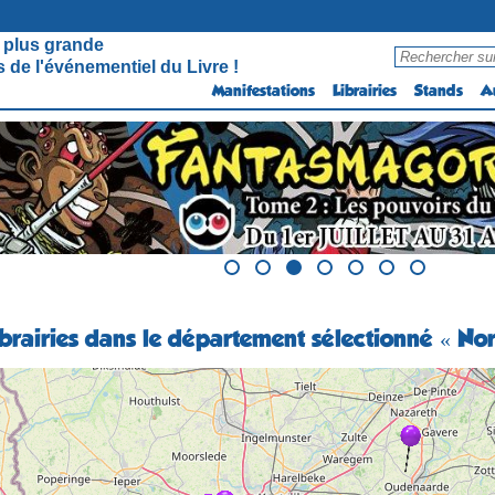
 plus grande
 de l'événementiel du Livre !
Manifestations
Librairies
Stands
A
librairies dans le département sélectionné « No