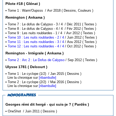
Pilote #18 ( Glénat )
• Tome 1 : Warm'Oupsss / Avr 2018 ( Dessins, Couleurs )
Remington ( Ankama )
• Tome 7 : Le dofus de Calypso - 3 / 4 / Déc 2011 ( Textes )
• Tome 8 : Le dofus de Calypso - 4 / 4 / Fév 2012 ( Textes )
• Tome 9 : Les nuits roublardes - 1 / 4 / Avr 2012 ( Textes )
•
Tome 10 : Les nuits roublardes - 2 / 4
/ Juin 2012 ( Textes )
•
Tome 11 : Les nuits roublardes - 3 / 4
/ Aou 2012 ( Textes )
•
Tome 12 : Les nuits roublardes - 4 / 4
/ Oct 2012 ( Textes )
Remington - Intégrale ( Ankama )
•
Tome 2 : Arc 2 : Le Dofus de Calypso
/ Sep 2012 ( Textes )
Ulysse 1781 ( Delcourt )
• Tome 1 : Le cyclope (1/2) / Jan 2015 ( Dessins )
Lire la chronique sur
[ribambulle]
• Tome 2 : Le cyclope (2/2) / Mai 2016 ( Dessins )
Lire la chronique sur
[ribambulle]
MONOGRAPHIES
Georges rémi dit hergé - qui suis-je ? ( Pardès )
• OneShot / Juin 2011 ( Dessins )