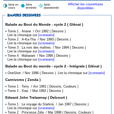
Afficher les couvertures
Série en
Série
Série
cours
terminée
abandonnée
disponibles
BANDES DESSINÉES
Balade au Bout du Monde - cycle 2 ( Glénat )
• Tome 1 : Ariane / Oct 1992 ( Dessins )
Lire la chronique sur
[sceneario]
• Tome 2 : A-Ka-Tha / Nov 1993 ( Dessins )
Lire la chronique sur
[sceneario]
• Tome 3 : La voix des maîtres / Nov 1994 ( Dessins )
Lire la chronique sur
[sceneario]
• Tome 4 : Maharani / Nov 1995 ( Dessins )
Lire la chronique sur
[sceneario]
Balade au Bout du monde - cycle 2 - Intégrale ( Glénat )
• OneShot / Nov 1996 ( Dessins )
Lire la chronique sur
[sceneario]
Carnivores ( Zenda )
• Tome 1 : Terry / Avr 1991 ( Dessins, Couleurs )
• Tome 2 : Xiao / Mar 1992 ( Dessins )
Edward John Trelawnay ( Delcourt )
• Tome 1 : Le voyage du Starkos / Jan 1997 ( Dessins )
Lire la chronique sur
[sceneario]
• Tome 2 : Princesse Zéla / Mai 1998 ( Dessins, Couleurs )