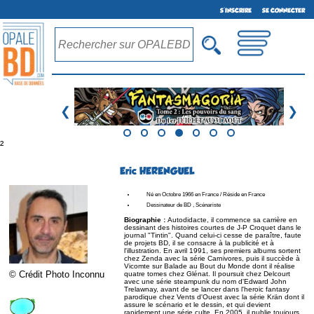
S'INSCRIRE
SE CONNECTER
❮
❯
²
Eric HERENGUEL
Né en Octobre 1966 en France / Réside en France
Dessinateur de BD , Scénariste
Biographie :
Autodidacte, il commence sa carrière en
dessinant des histoires courtes de J-P Croquet dans le
journal "Tintin". Quand celui-ci cesse de paraître, faute
de projets BD, il se consacre à la publicité et à
l'illustration. En avril 1991, ses premiers albums sortent
chez Zenda avec la série Carnivores, puis il succède à
Vicomte sur Balade au Bout du Monde dont il réalise
© Crédit Photo Inconnu
quatre tomes chez Glénat. Il poursuit chez Delcourt
avec une série steampunk du nom d'Edward John
Trelawnay, avant de se lancer dans l'heroic fantasy
parodique chez Vents d'Ouest avec la série Krän dont il
assure le scénario et le dessin, et qui devient
rapidement une série culte. En 2005, il publie toujours