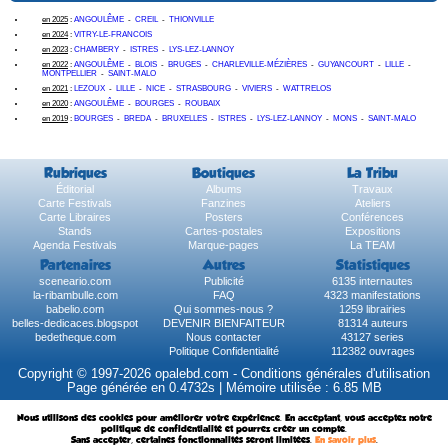
en 2025
:
ANGOULÊME
-
CREIL
-
THIONVILLE
en 2024
:
VITRY-LE-FRANCOIS
en 2023
:
CHAMBERY
-
ISTRES
-
LYS-LEZ-LANNOY
en 2022
:
ANGOULÊME
-
BLOIS
-
BRUGES
-
CHARLEVILLE-MÉZIÈRES
-
GUYANCOURT
-
LILLE
-
MONTPELLIER
-
SAINT-MALO
en 2021
:
LEZOUX
-
LILLE
-
NICE
-
STRASBOURG
-
VIVIERS
-
WATTRELOS
en 2020
:
ANGOULÊME
-
BOURGES
-
ROUBAIX
en 2019
:
BOURGES
-
BREDA
-
BRUXELLES
-
ISTRES
-
LYS-LEZ-LANNOY
-
MONS
-
SAINT-MALO
Rubriques
Boutiques
La Tribu
Éditorial
Albums
Travaux
Carte Festivals
Fanzines
Ateliers
Carte Libraires
Posters
Conférences
Stands
Cartes-postales
Expositions
Agenda Festivals
Marque-pages
La TEAM
Partenaires
Autres
Statistiques
sceneario.com
Publicité
6135 internautes
la-ribambulle.com
FAQ
4323 manifestations
babelio.com
Qui sommes-nous ?
1259 librairies
belles-dedicaces.blogspot
DEVENIR BIENFAITEUR
81314 auteurs
bedetheque.com
Nous contacter
43127 series
Politique Confidentialité
112382 ouvrages
Copyright © 1997-2026 opalebd.com -
Conditions générales d'utilisation
Page générée en 0.4732s | Mémoire utilisée : 6.85 MB
Nous utilisons des cookies pour améliorer votre expérience. En acceptant, vous acceptez notre
politique de confidentialité et pourrez créer un compte.
Sans accepter, certaines fonctionnalités seront limitées.
En savoir plus
.