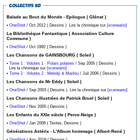
COLLECTIFS BD
Balade au Bout du Monde - Epilogue ( Glénat )
•
OneShot
/ Oct 2012 ( Dessins )
Lire la chronique sur
[sceneario]
La Bibliothèque Fantastique ( Association Culture
Commune )
•
OneShot
/ Oct 1992 ( Dessins )
Les Chansons de GAINSBOURG ( Soleil )
•
Tome 1 : Volutes 1 : Polars polaires
/ Sep 2005 ( Dessins )
Lire la chronique sur
[sceneario]
•
Tome 2 : Volutes 2 : Melody & Marilou
/ Juil 2006 ( Dessins )
Les Chansons de Mr Eddy ( Soleil )
•
OneShot
/ Sep 2003 ( Dessins )
Lire la chronique sur
[sceneario]
Les Chansons illustrées de Patrick Bruel ( Soleil )
•
OneShot
/ Nov 2005 ( Dessins )
Les Enfants du XXIe siècle ( Perce-Neige )
•
OneShot
/ Jan 2008 ( Textes, Dessins )
Générations Astérix - L'Album hommage ( Albert-René )
•
OneShot
/ Aou 2019 ( Dessins )