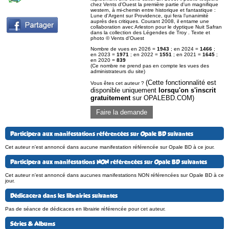
chez Vents d'Ouest la première partie d'un magnifique
western, à mi-chemin entre historique et fantastique :
Lune d'Argent sur Providence, qui fera l’unanimité
auprès des critiques. Courant 2008, il entame une
collaboration avec Arleston pour le dyptique Nuit Safran
dans la collection des Légendes de Troy . Texte et
photo © Vents d'Ouest
Nombre de vues en 2026 =
1943
; en 2024 =
1466
;
en 2023 =
1971
; en 2022 =
1551
; en 2021 =
1645
;
en 2020 =
839
(Ce nombre ne prend pas en compte les vues des
administrateurs du site)
(Cette fonctionnalité est
Vous êtes cet auteur ?
disponible uniquement
lorsqu'on s'inscrit
gratuitement
sur OPALEBD.COM)
Faire la demande
Participera aux manifestations référencées sur Opale BD suivantes
Cet auteur n'est annoncé dans aucune manifestation référencée sur Opale BD à ce jour.
Participera aux manifestations NON référencées sur Opale BD suivantes
Cet auteur n'est annoncé dans aucunes manifestations NON référencées sur Opale BD à ce
jour.
Dédicacera dans les librairies suivantes
Pas de séance de dédicaces en librairie référencée pour cet auteur.
Séries & Albums