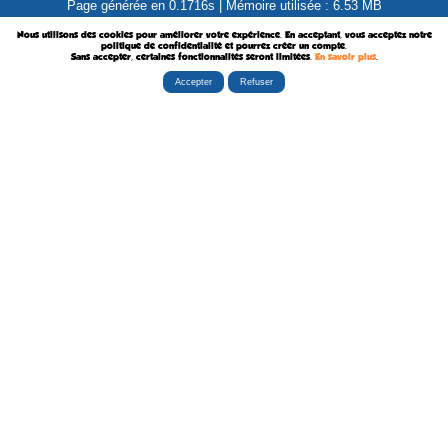
Page générée en 0.1716s | Mémoire utilisée : 6.53 MB
Nous utilisons des cookies pour améliorer votre expérience. En acceptant, vous acceptez notre
politique de confidentialité et pourrez créer un compte.
Sans accepter, certaines fonctionnalités seront limitées.
En savoir plus
.
Accepter
Refuser