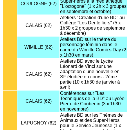
Super-héros à la médiathèque
COULOGNE (62)
"L'octogone" (1 x 2h x 3 groupes
en septembre et octobre)
Ateliers "Creation d'une BD" au
Collège "Les Dentelliers" (5 x
CALAIS (62)
1h30 x 2 groupes de septembre
à décembre)
Ateliers BD sur le thème du
personnage féminin dans le
WIMILLE (62)
cadre du Wimille Comics Day (2
x 1h30 en mars)
Ateliers BD avec le Lycée
Léonard de Vinci sur une
adaptation d'une nouvelle en
CALAIS (62)
SF étudiée en cours - 2ème
partie (10 x 1h30 de janvier à
avril)
Conférences sur "Les
Techniques de la BD" au Lycée
CALAIS (62)
Pierre de Coubertin (3 x 1h30
en novembre)
Ateliers BD sur les Thèmes de
Animaux et des Super-Héros
LAPUGNOY (62)
pour le Service Jeunesse (1 x