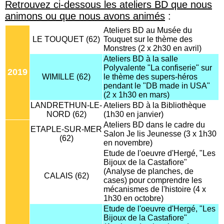
Retrouvez ci-dessous les ateliers BD que nous
animons ou que nous avons animés
:
Ateliers BD au Musée du
LE TOUQUET (62)
Touquet sur le thème des
Monstres (2 x 2h30 en avril)
Ateliers BD à la salle
Polyvalente "La confiserie" sur
2019
WIMILLE (62)
le thème des supers-héros
pendant le "DB made in USA"
(2 x 1h30 en mars)
LANDRETHUN-LE-
Ateliers BD à la Bibliothèque
NORD (62)
(1h30 en janvier)
Ateliers BD dans le cadre du
ETAPLE-SUR-MER
Salon Je lis Jeunesse (3 x 1h30
(62)
en novembre)
Etude de l'oeuvre d'Hergé, "Les
Bijoux de la Castafiore"
(Analyse de planches, de
CALAIS (62)
cases) pour comprendre les
mécanismes de l'histoire (4 x
1h30 en octobre)
Etude de l'oeuvre d'Hergé, "Les
Bijoux de la Castafiore"