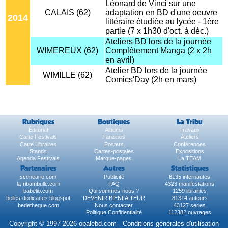
Léonard de Vinci sur une
CALAIS (62)
adaptation en BD d'une oeuvre
2014
littéraire étudiée au lycée - 1ère
partie (7 x 1h30 d'oct. à déc.)
Ateliers BD lors de la journée
WIMEREUX (62)
Complètement Manga (2 x 2h
en avril)
Atelier BD lors de la journée
WIMILLE (62)
Comics'Day (2h en mars)
Rubriques
Boutiques
La Tribu
Éditorial
Albums
Travaux
Carte Festivals
Fanzines
Ateliers
Carte Libraires
Posters
Conférences
Stands
Cartes-postales
Expositions
Agenda Festivals
Marque-pages
La TEAM
Partenaires
Autres
Statistiques
sceneario.com
Publicité
6135 internautes
la-ribambulle.com
FAQ
4323 manifestations
babelio.com
Qui sommes-nous ?
1259 librairies
belles-dedicaces.blogspot
DEVENIR BIENFAITEUR
81314 auteurs
bedetheque.com
Nous contacter
43127 series
Politique Confidentialité
112382 ouvrages
Copyright © 1997-2026 opalebd.com -
Conditions générales d'utilisation