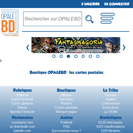
S'INSCRIRE
SE CONNECTER
❮
❯
²
Boutique OPALEBD : les cartes postales
Rubriques
Boutiques
La Tribu
Éditorial
Albums
Travaux
Carte Festivals
Fanzines
Ateliers
Carte Libraires
Posters
Conférences
Stands
Cartes-postales
Expositions
Agenda Festivals
Marque-pages
La TEAM
Partenaires
Autres
Statistiques
sceneario.com
Publicité
6135 internautes
la-ribambulle.com
FAQ
4323 manifestations
babelio.com
Qui sommes-nous ?
1259 librairies