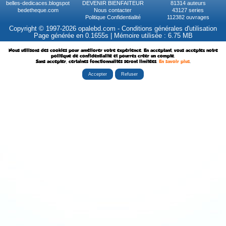
belles-dedicaces.blogspot
DEVENIR BIENFAITEUR
81314 auteurs
bedetheque.com
Nous contacter
43127 series
Politique Confidentialité
112382 ouvrages
Copyright © 1997-2026 opalebd.com -
Conditions générales d'utilisation
Page générée en 0.1655s | Mémoire utilisée : 6.75 MB
Nous utilisons des cookies pour améliorer votre expérience. En acceptant, vous acceptez notre
politique de confidentialité et pourrez créer un compte.
Sans accepter, certaines fonctionnalités seront limitées.
En savoir plus
.
Accepter
Refuser