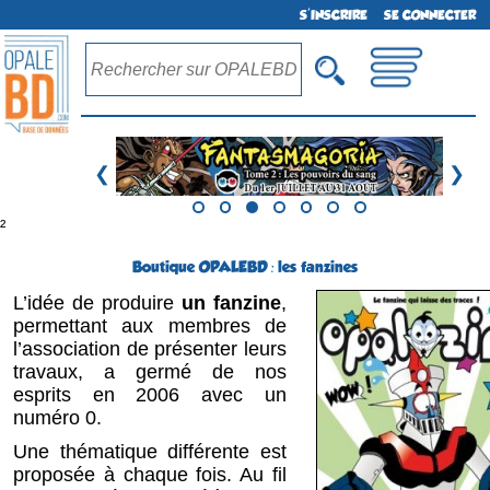
S'INSCRIRE
SE CONNECTER
❮
❯
²
Boutique OPALEBD : les fanzines
L’idée de produire
un fanzine
,
permettant aux membres de
l’association de présenter leurs
travaux, a germé de nos
esprits en 2006 avec un
numéro 0.
Une thématique différente est
proposée à chaque fois. Au fil