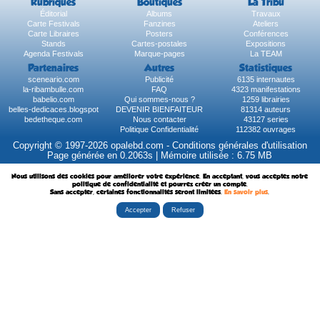
Rubriques
Boutiques
La Tribu
Éditorial
Albums
Travaux
Carte Festivals
Fanzines
Ateliers
Carte Libraires
Posters
Conférences
Stands
Cartes-postales
Expositions
Agenda Festivals
Marque-pages
La TEAM
Partenaires
Autres
Statistiques
sceneario.com
Publicité
6135 internautes
la-ribambulle.com
FAQ
4323 manifestations
babelio.com
Qui sommes-nous ?
1259 librairies
belles-dedicaces.blogspot
DEVENIR BIENFAITEUR
81314 auteurs
bedetheque.com
Nous contacter
43127 series
Politique Confidentialité
112382 ouvrages
Copyright © 1997-2026 opalebd.com -
Conditions générales d'utilisation
Page générée en 0.2063s | Mémoire utilisée : 6.75 MB
Nous utilisons des cookies pour améliorer votre expérience. En acceptant, vous acceptez notre
politique de confidentialité et pourrez créer un compte.
Sans accepter, certaines fonctionnalités seront limitées.
En savoir plus
.
Accepter
Refuser