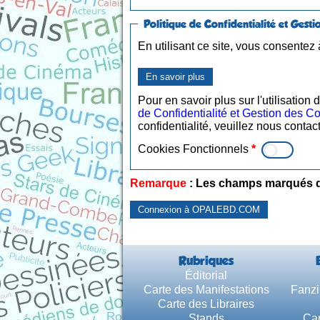
Politique de Confidentialité et Gest
En utilisant ce site, vous consentez 
En savoir plus
Pour en savoir plus sur l'utilisatio
de Confidentialité et Gestion des C
confidentialité, veuillez nous contac
Cookies Fonctionnels
*
Remarque
: Les champs marqués 
Connexion à OPALEBD.COM
Rubriques
Éditorial
Carte des Manifestations
Fanzi
Carte des Libraires
Stands
Car