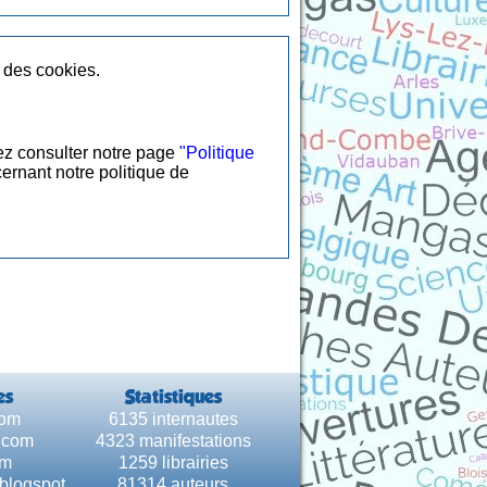
n des cookies.
lez consulter notre page
"Politique
ernant notre politique de
es
Statistiques
com
6135 internautes
e.com
4323 manifestations
om
1259 librairies
.blogspot
81314 auteurs